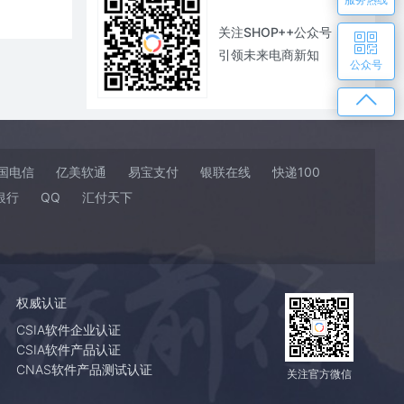
关注SHOP++公众号
引领未来电商新知
公众号
国电信
亿美软通
易宝支付
银联在线
快递100
银行
QQ
汇付天下
权威认证
CSIA软件企业认证
CSIA软件产品认证
CNAS软件产品测试认证
关注官方微信