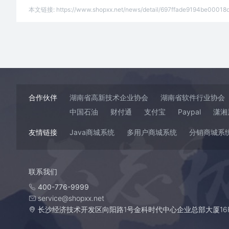
本文链接:
https://www.shopxx.net/news/detail/697ffade9194be00018
合作伙伴
湖南省高新技术企业协会
湖南省软件行业协会
中国石油
财付通
支付宝
Paypal
潇湘
友情链接
Java商城系统
多用户商城系统
分销商城系
联系我们
400-776-9999
service@shopxx.net
长沙经济技术开发区向阳路1号金科时代中心企业总部大厦16