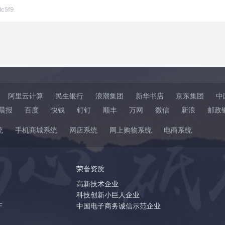
dc5f9
阿里云计算
民生银行
浪潮集团
新华书店
京东集团
中
晨报
百度
快钱
钉钉
顺丰
万网
微信
新浪
邮政
统
手机商城系统
网店系统
网上购物系统
电商系统
荣誉资质
高新技术企业
科技创新小巨人企业
F
中国电子商务诚信示范企业