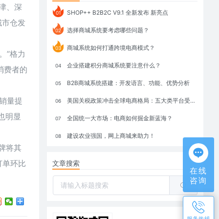
津、深
SHOP++ B2B2C V9.1 全新发布 新亮点
01
城市仓发
选择商城系统要考虑哪些问题？
02
商城系统如何打通跨境电商模式？
03
。”格力
企业搭建积分商城系统要注意什么？
04
消费者的
B2B商城系统搭建：开发语言、功能、优势分析
05
销量提
美国关税政策冲击全球电商格局：五大类平台受重创，转型与自救成关键
06
也明显
全国统一大市场：电商如何掘金新蓝海？
07
建设农业强国，网上商城来助力！
08
牌将其
订单环比
文章搜索
在线
咨询
服务热线