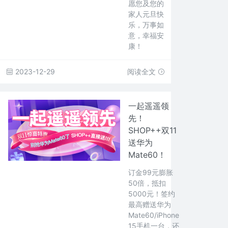
愿您及您的
家人元旦快
乐，万事如
意，幸福安
康！
2023-12-29
阅读全文
一起遥遥领
先！
SHOP++双11
送华为
Mate60！
订金99元膨胀
50倍，抵扣
5000元！签约
最高赠送华为
Mate60/iPhone
15手机一台，还