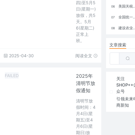
四)至5月5
美国关税政策冲击全球电商格局：五大类平台受重创，转型与自救成关键
06
日(星期一)
放假，共5
全国统一大市场：电商如何掘金新蓝海？
07
天。5月
6(星期二)
建设农业强国，网上商城来助力！
08
正常上
班。
文章搜索
2025-04-30
阅读全文
FAILED
2025年
关注
清明节放
SHOP++
假通知
众号
引领未来
清明节放
商新知
假时间：4
月4日(星
期五)至4
月6日(星
期日)放