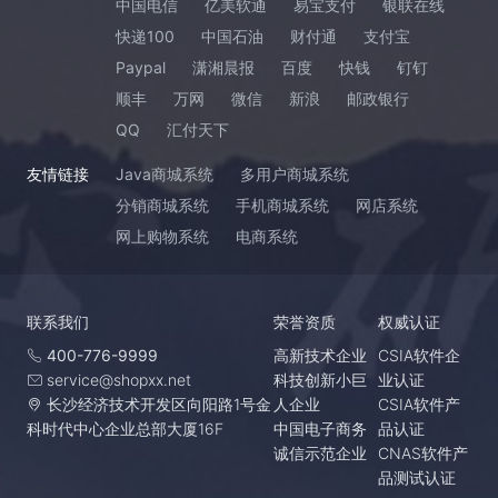
中国电信
亿美软通
易宝支付
银联在线
快递100
中国石油
财付通
支付宝
Paypal
潇湘晨报
百度
快钱
钉钉
顺丰
万网
微信
新浪
邮政银行
QQ
汇付天下
友情链接
Java商城系统
多用户商城系统
分销商城系统
手机商城系统
网店系统
网上购物系统
电商系统
联系我们
荣誉资质
权威认证
400-776-9999
高新技术企业
CSIA软件企
service@shopxx.net
科技创新小巨
业认证
长沙经济技术开发区向阳路1号金
人企业
CSIA软件产
科时代中心企业总部大厦16F
中国电子商务
品认证
诚信示范企业
CNAS软件产
品测试认证