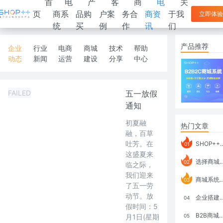
首
电
产
客
商
电
关
页
商系
品购
户案
务合
商资
于我
立即体验
统
买
例
作
讯
们
产品推荐
企业
行业
电商
商城
技术
帮助
动态
新闻
运营
建设
分享
中心
FAILED
五一放假
通知
初夏融
热门文章
融，百草
吐芳。在
SHOP++ B2B2C V9.1 全新发布 新亮点
01
这盛夏来
选择商城系统要考虑哪些问题？
02
临之际，
我们迎来
商城系统如何打通跨境电商模式？
03
了五一劳
动节。放
企业搭建积分商城系统要注意什么？
04
假时间：5
B2B商城系统搭建：开发语言、功能、优势分析
月1日(星期
05