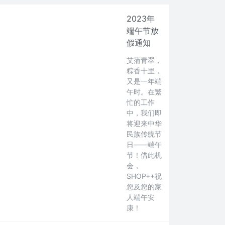
2023年
端午节放
假通知
艾蒲⻘翠，
粽香十里，
又是一年端
午时。在繁
忙的工作
中，我们即
将迎来中华
民族传统节
日——端午
节！借此机
会，
SHOP++祝
您及您的家
人端午安
康！