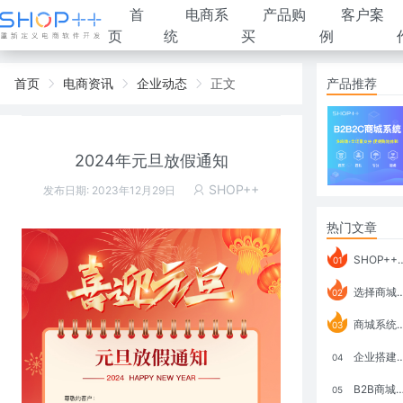
首
电商系
产品购
客户案
页
统
买
例
首页
电商资讯
企业动态
正文
产品推荐
2024年元旦放假通知
SHOP++
发布日期: 2023年12月29日
热门文章
SHOP++ B2B2C V9.1 全新发布 新亮点
01
选择商城系统要考虑哪些问题？
02
商城系统如何打通跨境电商模式？
03
企业搭建积分商城系统要注意什么？
04
B2B商城系统搭建：开发语言、功能、优势分析
05