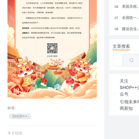
美国关税政策冲击全球电商格局：五大类平台受重创，转型与自救成关键
06
全国统一大市场：电商如何掘金新蓝海？
07
建设农业强国，网上商城来助力！
08
文章搜索
关注
SHOP++
众号
引领未来
标签:
商新知
SHOP++
本文链接: