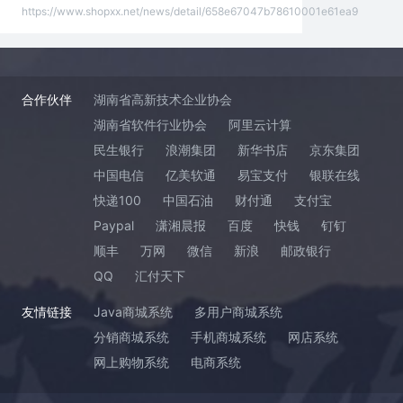
https://www.shopxx.net/news/detail/658e67047b78610001e61ea9
合作伙伴
湖南省高新技术企业协会
湖南省软件行业协会
阿里云计算
民生银行
浪潮集团
新华书店
京东集团
中国电信
亿美软通
易宝支付
银联在线
快递100
中国石油
财付通
支付宝
Paypal
潇湘晨报
百度
快钱
钉钉
顺丰
万网
微信
新浪
邮政银行
QQ
汇付天下
友情链接
Java商城系统
多用户商城系统
分销商城系统
手机商城系统
网店系统
网上购物系统
电商系统