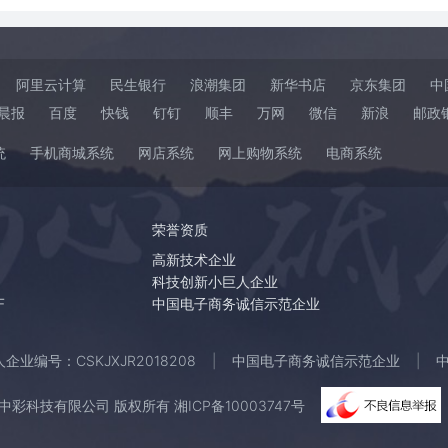
阿里云计算
民生银行
浪潮集团
新华书店
京东集团
中
晨报
百度
快钱
钉钉
顺丰
万网
微信
新浪
邮政
统
手机商城系统
网店系统
网上购物系统
电商系统
荣誉资质
高新技术企业
科技创新小巨人企业
F
中国电子商务诚信示范企业
业编号：CSKJXJR2018208
中国电子商务诚信示范企业
 湖南中彩科技有限公司 版权所有
湘ICP备10003747号