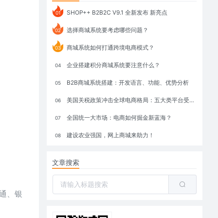
SHOP++ B2B2C V9.1 全新发布 新亮点
01
选择商城系统要考虑哪些问题？
02
商城系统如何打通跨境电商模式？
03
企业搭建积分商城系统要注意什么？
04
B2B商城系统搭建：开发语言、功能、优势分析
05
美国关税政策冲击全球电商格局：五大类平台受重创，转型与自救成关键
06
全国统一大市场：电商如何掘金新蓝海？
07
建设农业强国，网上商城来助力！
08
文章搜索
通、银