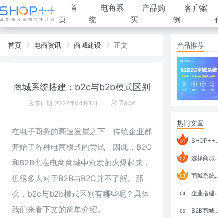
首
电商系
产品购
客户案
页
统
买
例
首页
电商资讯
商城建设
正文
产品推荐
商城系统搭建：b2c与b2b模式区别
Zack
发布日期: 2022年04月13日
热门文章
在电子商务的高速发展之下，传统企业都
SHOP++ B2B2C V9.1 全新发布 新亮点
01
开始了各种电商模式的尝试，因此，B2C
选择商城系统要考虑哪些问题？
02
和B2B也在电商商城中愈发的火爆起来，
商城系统如何打通跨境电商模式？
03
但很多人对于B2B与B2C并不了解。那
么，b2c与b2b模式区别有哪些呢？具体
企业搭建积分商城系统要注意什么？
04
我们来看下文的简单介绍。
B2B商城系统搭建：开发语言、功能、优势分析
05