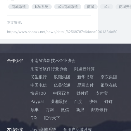
商城系统
b2c系统
b2c商城系统
商城
b2c
商城开
本文链接:
https://www.shopxx.net/news/detail/62568787e64ada0001334a50
合作伙伴
湖南省高新技术企业协会
湖南省软件行业协会
阿里云计算
民生银行
浪潮集团
新华书店
京东集团
中国电信
亿美软通
易宝支付
银联在线
快递100
中国石油
财付通
支付宝
Paypal
潇湘晨报
百度
快钱
钉钉
顺丰
万网
微信
新浪
邮政银行
QQ
汇付天下
友情链接
Java商城系统
多用户商城系统