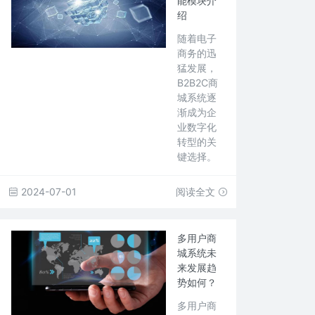
能模块介
绍
随着电子
商务的迅
猛发展，
B2B2C商
城系统逐
渐成为企
业数字化
转型的关
键选择。
2024-07-01
阅读全文
多用户商
城系统未
来发展趋
势如何？
多用户商