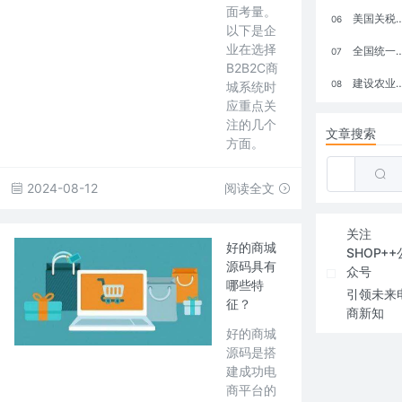
面考量。
美国关税政策冲击全球电商格局：五大类平台受重创，转型与自救成关键
06
以下是企
业在选择
全国统一大市场：电商如何掘金新蓝海？
07
B2B2C商
建设农业强国，网上商城来助力！
08
城系统时
应重点关
注的几个
文章搜索
方面。
2024-08-12
阅读全文
关注
好的商城
SHOP++
源码具有
众号
哪些特
引领未来
征？
商新知
好的商城
源码是搭
建成功电
商平台的