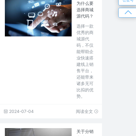
公众号
为什么要
选择商城
源代码？
选择一款
优秀的商
城源代
码，不仅
能帮助企
业快速搭
建线上销
售平台，
还能带来
诸多无可
比拟的优
势。
2024-07-04
阅读全文
关于分销