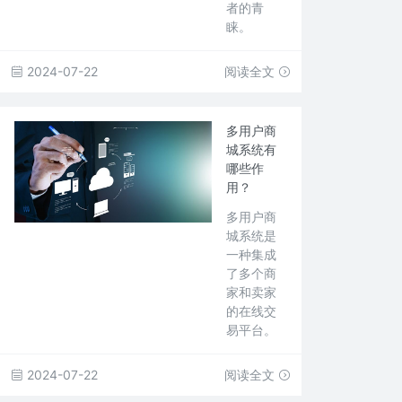
者的青
睐。
2024-07-22
阅读全文
多用户商
城系统有
哪些作
用？
多用户商
城系统是
一种集成
了多个商
家和卖家
的在线交
易平台。
2024-07-22
阅读全文