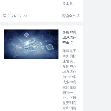
要工具。
2024-07-23
阅读全文
多用户商
城系统运
营重点
随着电子
商务的快
速发展，
多用户商
城系统作
为一种集
成多种商
家的在线
销售平
台，正日
益受到商
家和消费