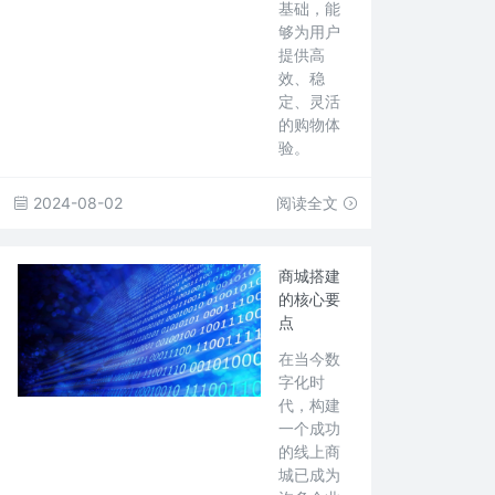
基础，能
够为用户
提供高
效、稳
定、灵活
的购物体
验。
2024-08-02
阅读全文
商城搭建
的核心要
点
在当今数
字化时
代，构建
一个成功
的线上商
城已成为