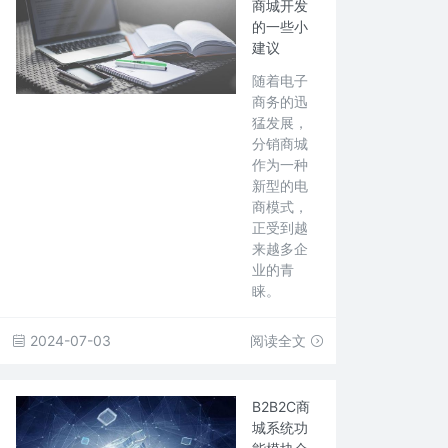
商城开发
的一些小
建议
随着电子
商务的迅
猛发展，
分销商城
作为一种
新型的电
商模式，
正受到越
来越多企
业的青
睐。
2024-07-03
阅读全文
B2B2C商
城系统功