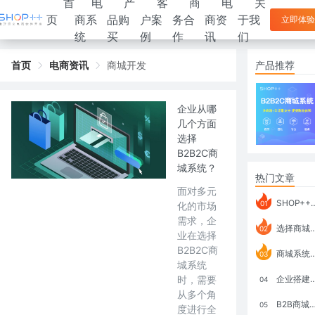
首
电
产
客
商
电
关
页
商系
品购
户案
务合
商资
于我
立即体验
统
买
例
作
讯
们
首页
电商资讯
商城开发
产品推荐
企业从哪
几个方面
选择
B2B2C商
城系统？
热门文章
面对多元
SHOP++ B2B2C V9.1 全新发布 新亮点
01
化的市场
需求，企
选择商城系统要考虑哪些问题？
02
业在选择
B2B2C商
商城系统如何打通跨境电商模式？
03
城系统
时，需要
企业搭建积分商城系统要注意什么？
04
从多个角
B2B商城系统搭建：开发语言、功能、优势分析
05
度进行全