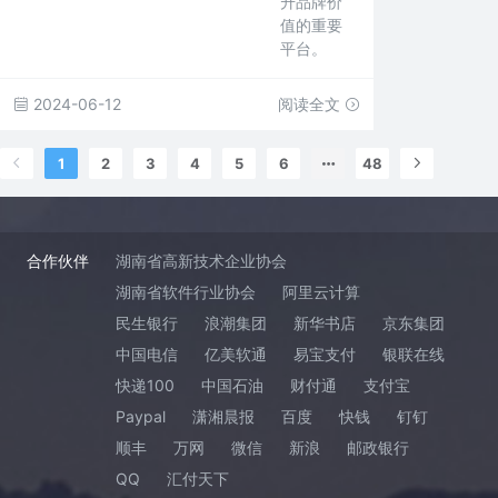
升品牌价
值的重要
平台。
2024-06-12
阅读全文
1
2
3
4
5
6
48
合作伙伴
湖南省高新技术企业协会
湖南省软件行业协会
阿里云计算
民生银行
浪潮集团
新华书店
京东集团
中国电信
亿美软通
易宝支付
银联在线
快递100
中国石油
财付通
支付宝
Paypal
潇湘晨报
百度
快钱
钉钉
顺丰
万网
微信
新浪
邮政银行
QQ
汇付天下