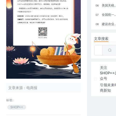
美国关税政策冲击全球电商格局：五大类平台受重创，转型与自救成关键
06
全国统一大市场：电商如何掘金新蓝海？
07
建设农业强国，网上商城来助力！
08
文章搜索
关注
SHOP++
众号
引领未来
文章来源：电商报
商新知
标签:
SHOP++