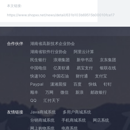
本文链接:
https://www.shopxx.net/news/detail/631b103b69515b00010fce17
合作伙伴
湖南省高新技术企业协会
湖南省软件行业协会
阿里云计算
民生银行
浪潮集团
新华书店
京东集团
中国电信
亿美软通
易宝支付
银联在线
快递100
中国石油
财付通
支付宝
Paypal
潇湘晨报
百度
快钱
钉钉
顺丰
万网
微信
新浪
邮政银行
QQ
汇付天下
友情链接
Java商城系统
多用户商城系统
分销商城系统
手机商城系统
网店系统
网上购物系统
电商系统