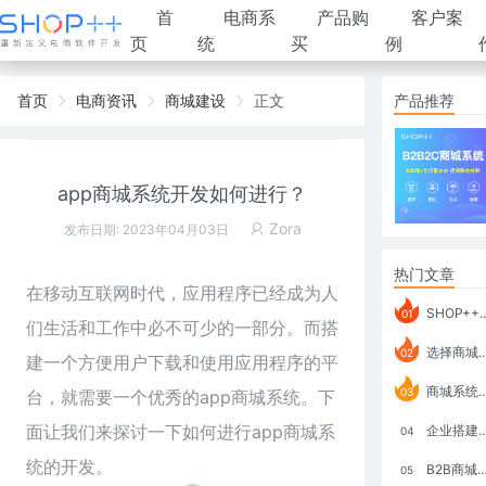
首
电商系
产品购
客户案
页
统
买
例
首页
电商资讯
商城建设
正文
产品推荐
app商城系统开发如何进行？
Zora
发布日期: 2023年04月03日
热门文章
在移动互联网时代，应用程序已经成为人
SHOP++ B2B2C V9.1 全新发布 新亮点
01
们生活和工作中必不可少的一部分。而搭
选择商城系统要考虑哪些问题？
02
建一个方便用户下载和使用应用程序的平
商城系统如何打通跨境电商模式？
03
台，就需要一个优秀的
app商城系统
。下
面让我们来探讨一下如何进行app商城系
企业搭建积分商城系统要注意什么？
04
统的开发。
B2B商城系统搭建：开发语言、功能、优势分析
05