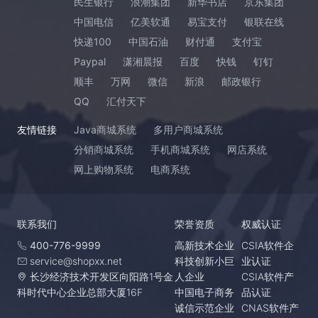
民生银行
浪潮集团
新华书店
京东集团
中国电信
亿美软通
易宝支付
银联在线
快递100
中国石油
财付通
支付宝
Paypal
潇湘晨报
百度
快钱
钉钉
顺丰
万网
微信
新浪
邮政银行
QQ
汇付天下
友情链接
Java商城系统
多用户商城系统
分销商城系统
手机商城系统
网店系统
网上购物系统
电商系统
联系我们
荣誉资质
权威认证
400-776-9999
高新技术企业
CSIA软件企
service@shopxx.net
科技创新小巨
业认证
长沙经济技术开发区向阳路1号金
人企业
CSIA软件产
科时代中心企业总部大厦16F
中国电子商务
品认证
诚信示范企业
CNAS软件产