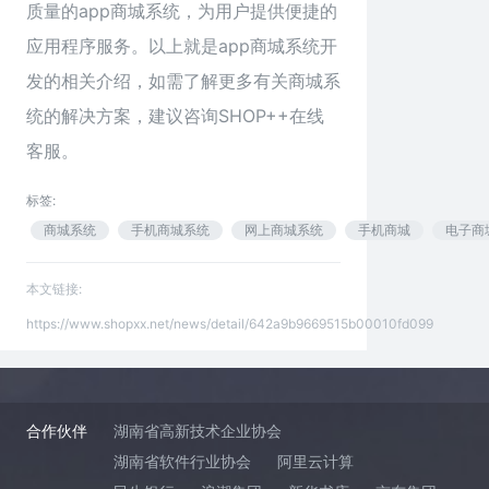
质量的app商城系统，为用户提供便捷的
应用程序服务。以上就是app商城系统开
发的相关介绍，如需了解更多有关商城系
统的解决方案，建议咨询
SHOP++
在线
客服。
标签:
商城系统
手机商城系统
网上商城系统
手机商城
电子商
本文链接:
https://www.shopxx.net/news/detail/642a9b9669515b00010fd099
合作伙伴
湖南省高新技术企业协会
湖南省软件行业协会
阿里云计算