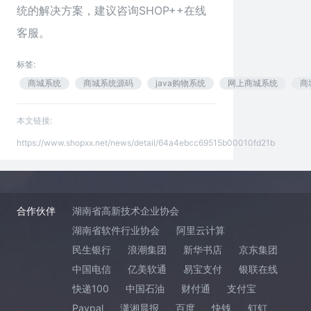
统的解决方案，建议咨询SHOP++在线
客服。
标签:
商城系统
商城系统源码
java购物系统
网上商城系统
商
本文链接:
https://www.shopxx.net/news/detail/64a4ebcc69515b00010fd21b
合作伙伴
湖南省高新技术企业协会
湖南省软件行业协会
阿里云计算
民生银行
浪潮集团
新华书店
京东集团
中国电信
亿美软通
易宝支付
银联在线
快递100
中国石油
财付通
支付宝
Paypal
潇湘晨报
百度
快钱
钉钉