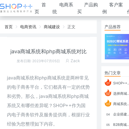
首
电商系
产品购
客户案
页
统
买
例
首页
电商资讯
商城建设
正文
产品推荐
java商城系统和php商城系统对比
Zack
发布日期: 2023年07月05日
热门文章
java商城系统和php商城系统是两种常见
SHOP++ B2B2C V9.1 全新发布 新亮点
01
的电子商务平台，它们都具有一定的优势
选择商城系统要考虑哪些问题？
02
和劣势。那么，java商城系统和php商城
商城系统如何打通跨境电商模式？
03
系统又有哪些差异呢？
SHOP++
作为国
内电子商务软件及服务提供商，根据行业
企业搭建积分商城系统要注意什么？
04
经验为您整理如下内容。
B2B商城系统搭建：开发语言、功能、优势分析
05