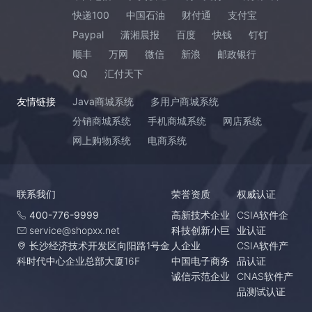
快递100
中国石油
财付通
支付宝
Paypal
潇湘晨报
百度
快钱
钉钉
顺丰
万网
微信
新浪
邮政银行
QQ
汇付天下
友情链接
Java商城系统
多用户商城系统
分销商城系统
手机商城系统
网店系统
网上购物系统
电商系统
联系我们
荣誉资质
权威认证
400-776-9999
高新技术企业
CSIA软件企
service@shopxx.net
科技创新小巨
业认证
长沙经济技术开发区向阳路1号金
人企业
CSIA软件产
科时代中心企业总部大厦16F
中国电子商务
品认证
诚信示范企业
CNAS软件产
品测试认证