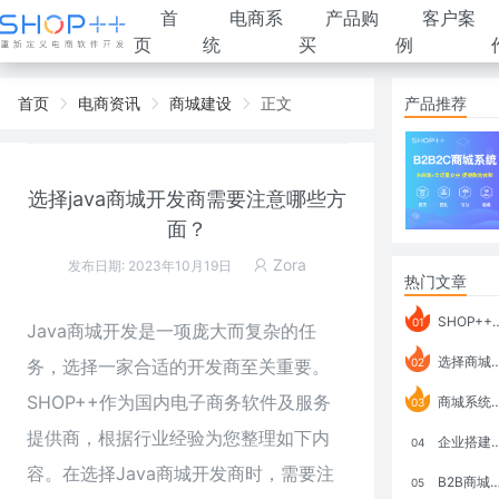
首
电商系
产品购
客户案
页
统
买
例
首页
电商资讯
商城建设
正文
产品推荐
选择java商城开发商需要注意哪些方
面？
Zora
发布日期: 2023年10月19日
热门文章
SHOP++ B2B2C V9.1 全新发布 新亮点
01
Java商城开发是一项庞大而复杂的任
选择商城系统要考虑哪些问题？
务，选择一家合适的开发商至关重要。
02
SHOP++作为国内电子商务软件及服务
商城系统如何打通跨境电商模式？
03
提供商，根据行业经验为您整理如下内
企业搭建积分商城系统要注意什么？
04
容。在选择Java商城开发商时，需要注
B2B商城系统搭建：开发语言、功能、优势分析
05