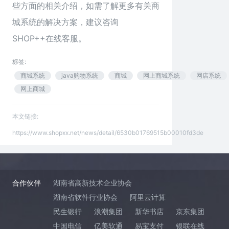
些方面的相关介绍，如需了解更多有关商
城系统的解决方案，建议咨询
SHOP++在线客服。
标签:
商城系统
java购物系统
商城
网上商城系统
网店系统
网上商城
本文链接:
https://www.shopxx.net/news/detail/6530b01769515b00010fd3de
合作伙伴
湖南省高新技术企业协会
湖南省软件行业协会
阿里云计算
民生银行
浪潮集团
新华书店
京东集团
中国电信
亿美软通
易宝支付
银联在线