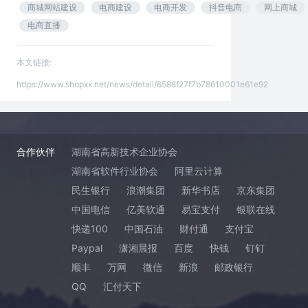
商城网站建设
电商建设
电商开发
抖音电商
网上商城
电商直播
本文链接:
https://www.shopxx.net/news/detail/6588f27f7b78610001e61e92
合作伙伴
湖南省高新技术企业协会
湖南省软件行业协会
阿里云计算
民生银行
浪潮集团
新华书店
京东集团
中国电信
亿美软通
易宝支付
银联在线
快递100
中国石油
财付通
支付宝
Paypal
潇湘晨报
百度
快钱
钉钉
顺丰
万网
微信
新浪
邮政银行
QQ
汇付天下