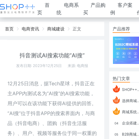
首
电商系
产品购
客户案
页
统
买
例
首页
电商资讯
商城建设
正文
产品推荐
抖音测试AI搜索功能“AI搜”
发布日期: 2023年12月25日
来源:
电商报
热门文章
12月25日消息，据Tech星球，抖音正在
SHOP++ B2B2C V9.1 全新发布 新亮点
01
主APP内测试名为“AI搜”的AI搜索功能，
选择商城系统要考虑哪些问题？
02
用户可以在该功能下获得AI提供的回答。
商城系统如何打通跨境电商模式？
“AI搜”位于抖音APP的搜索界面内，与商
03
品（抖音电商）、团购（抖音生活服
企业搭建积分商城系统要注意什么？
04
务）、用户、视频等服务位于同一权重的
B2B商城系统搭建：开发语言、功能、优势分析
05