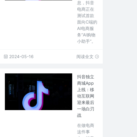
息，抖音
电商正在
测试首款
面向C端的
AI电商服
务“AI购物
小助手”。
2024-05-16
阅读全文
抖音独立
商城App
上线：移
动互联网
迎来最后
一场白刃
战
在做电商
这件事