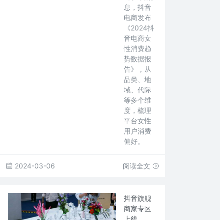
息，抖音
电商发布
《2024抖
音电商女
性消费趋
势数据报
告》，从
品类、地
域、代际
等多个维
度，梳理
平台女性
用户消费
偏好。
2024-03-06
阅读全文
抖音旗舰
商家专区
上线