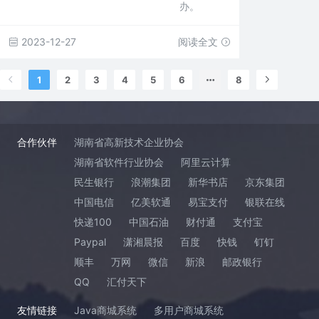
办。
2023-12-27
阅读全文
1
2
3
4
5
6
8
合作伙伴
湖南省高新技术企业协会
湖南省软件行业协会
阿里云计算
民生银行
浪潮集团
新华书店
京东集团
中国电信
亿美软通
易宝支付
银联在线
快递100
中国石油
财付通
支付宝
Paypal
潇湘晨报
百度
快钱
钉钉
顺丰
万网
微信
新浪
邮政银行
QQ
汇付天下
友情链接
Java商城系统
多用户商城系统