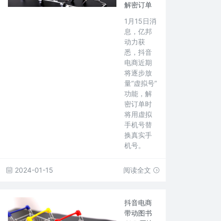
解密订单
1月15日消
息，亿邦
动力获
悉，抖音
电商近期
将逐步放
量“虚拟号”
功能，解
密订单时
将用虚拟
手机号替
换真实手
机号。
2024-01-15
阅读全文
抖音电商
带动图书