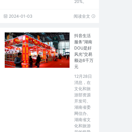
20%。
2024-01-03
阅读全文
抖音生活
服务“湖南
DOU是好
风光”交易
额达6千万
元
12月28日
消息，在
文化和旅
游部资源
开发司、
湖南省委
网信办、
湖南省文
化和旅游
厅的指导