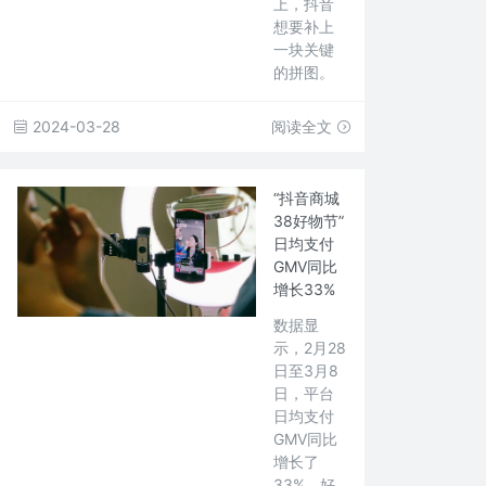
上，抖音
想要补上
一块关键
的拼图。
2024-03-28
阅读全文
“抖音商城
38好物节”
日均支付
GMV同比
增长33%
数据显
示，2月28
日至3月8
日，平台
日均支付
GMV同比
增长了
33%，好