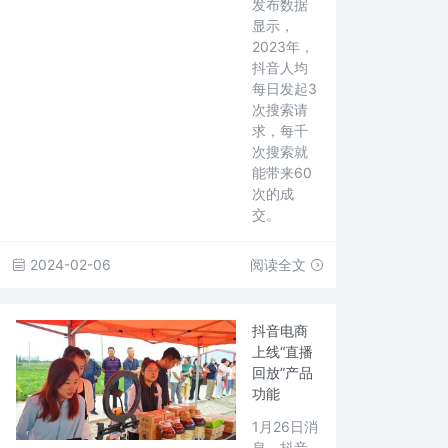
发布数据
显示，
2023年，
抖音人均
每日发起3
次搜索请
求，每千
次搜索就
能带来60
次的成
交。
2024-02-06
阅读全文
抖音电商
上线“直播
回放”产品
功能
1月26日消
息，抖音