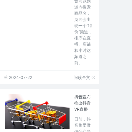
音商城频
道内搜索
商品名，
页面会出
现一个“特
价”频道，
排序在直
播、店铺
和小时达
频道之
前。
2024-07-22
阅读全文
抖音宣布
推出抖音
VR直播
日前，抖
音集团微
信公众号