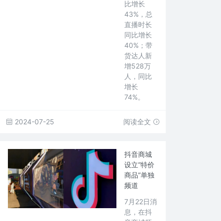
比增长
43%，总
直播时长
同比增长
40%；带
货达人新
增528万
人，同比
增长
74%。
2024-07-25
阅读全文
抖音商城
设立“特价
商品”单独
频道
7月22日消
息，在抖