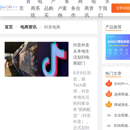
首
电
产
客
商
电
关
页
商系
品购
户案
务合
商资
于我
立即体验
统
买
例
作
讯
们
首页
电商资讯
抖音电商
产品推荐
抖音外卖
从本地生
活划归电
商部门
8月9日消
热门文章
息，据
SHOP++ B2B2C V9.1 全新发布 新亮点
01
Tech星
球，抖音
选择商城系统要考虑哪些问题？
02
本地生活
的到家业
商城系统如何打通跨境电商模式？
03
务“团购配
送”（抖音
企业搭建积分商城系统要注意什么？
04
外卖），
B2B商城系统搭建：开发语言、功能、优势分析
05
正式划归