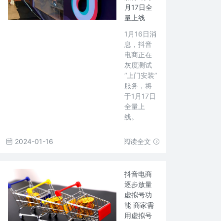
月17日全
量上线
1月16日消
息，抖音
电商正在
灰度测试
“上门安装”
服务，将
于1月17日
全量上
线。
2024-01-16
阅读全文
抖音电商
逐步放量
虚拟号功
能 商家需
用虚拟号