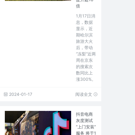
倍
1月17日消
息，数据
显示，近
期哈尔滨
旅游大火
后，带动
“冻梨”近两
周在京东
的搜索次
数同比上
涨300%。
2024-01-17
阅读全文
抖音电商
灰度测试
“上门安装”
服务 将于1