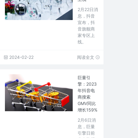
2月22日消
息，抖音
宣布，抖
音旗舰商
家专区上
线。
2024-02-22
阅读全文
巨量引
擎：2023
年抖音电
商搜索
GMV同比
增长159%
2月6日消
息，巨量
引擎日前