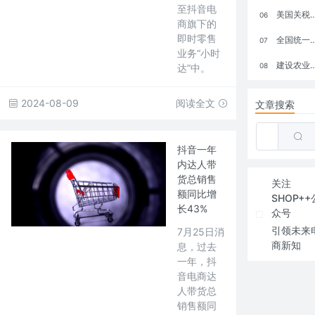
至抖音电
美国关税政策冲击全球电商格局：五大类平台受重创，转型与自救成关键
06
商旗下的
即时零售
全国统一大市场：电商如何掘金新蓝海？
07
业务“小时
建设农业强国，网上商城来助力！
08
达”中。
2024-08-09
阅读全文
文章搜索
抖音一年
内达人带
货总销售
关注
额同比增
SHOP++
长43%
众号
引领未来
7月25日消
商新知
息，过去
一年，抖
音电商达
人带货总
销售额同