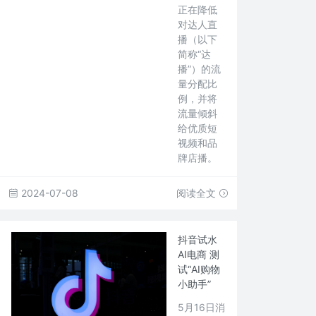
正在降低
对达人直
播（以下
简称“达
播”）的流
量分配比
例，并将
流量倾斜
给优质短
视频和品
牌店播。
2024-07-08
阅读全文
抖音试水
AI电商 测
试“AI购物
小助手”
5月16日消