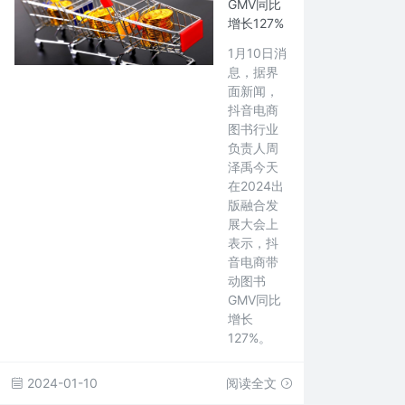
GMV同比
增长127%
1月10日消
息，据界
面新闻，
抖音电商
图书行业
负责人周
泽禹今天
在2024出
版融合发
展大会上
表示，抖
音电商带
动图书
GMV同比
增长
127%。
2024-01-10
阅读全文