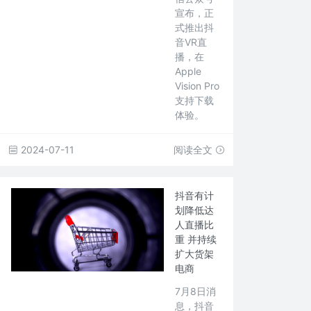
宣布，正
式推出抖
音VR直
播，在
Apple
Vision Pro
支持下载
体验。
2024-07-11
阅读全文
抖音有计
划降低达
人直播比
重 并持续
扩大货架
电商
7月8日消
息，抖音