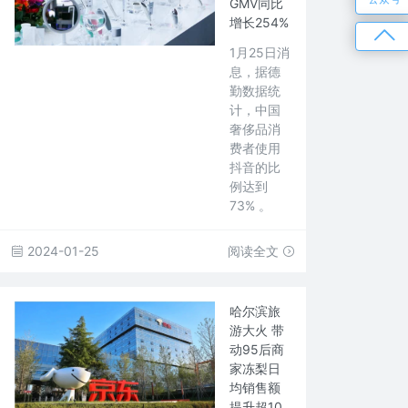
GMV同比
增长254%
1月25日消
息，据德
勤数据统
计，中国
奢侈品消
费者使用
抖音的比
例达到
73% 。
2024-01-25
阅读全文
哈尔滨旅
游大火 带
动95后商
家冻梨日
均销售额
提升超10