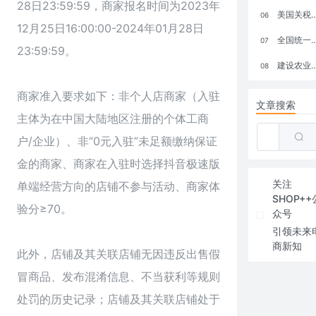
28日23:59:59，商家报名时间为2023年
美国关税政策冲击全球电商格局：五大类平台受重创，转型与自救成关键
06
12月25日16:00:00-2024年01月28日
全国统一大市场：电商如何掘金新蓝海？
07
23:59:59。
建设农业强国，网上商城来助力！
08
商家准入要求如下：非个人店商家（入驻
文章搜索
主体为在中国大陆地区注册的个体工商
户/企业）、非“0元入驻”未足额缴纳保证
金的商家、商家在入驻时选择抖音极速版
关注
单端经营方向的店铺不参与活动、商家体
SHOP++
验分≥70。
众号
引领未来
商新知
此外，店铺及其关联店铺无因违反出售假
冒商品、发布混淆信息、不当获利等规则
处罚的历史记录；店铺及其关联店铺处于