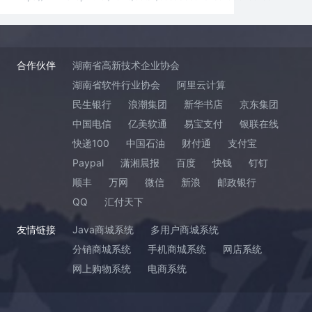
合作伙伴
湖南省高新技术企业协会
湖南省软件行业协会
阿里云计算
民生银行
浪潮集团
新华书店
京东集团
中国电信
亿美软通
易宝支付
银联在线
快递100
中国石油
财付通
支付宝
Paypal
潇湘晨报
百度
快钱
钉钉
顺丰
万网
微信
新浪
邮政银行
QQ
汇付天下
友情链接
Java商城系统
多用户商城系统
分销商城系统
手机商城系统
网店系统
网上购物系统
电商系统