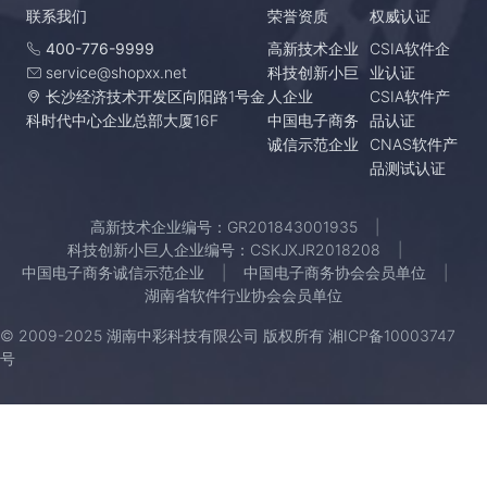
联系我们
荣誉资质
权威认证
400-776-9999
高新技术企业
CSIA软件企
service@shopxx.net
科技创新小巨
业认证
长沙经济技术开发区向阳路1号金
人企业
CSIA软件产
科时代中心企业总部大厦16F
中国电子商务
品认证
诚信示范企业
CNAS软件产
品测试认证
高新技术企业编号：GR201843001935
科技创新小巨人企业编号：CSKJXJR2018208
中国电子商务诚信示范企业
中国电子商务协会会员单位
湖南省软件行业协会会员单位
© 2009-2025 湖南中彩科技有限公司 版权所有
湘ICP备10003747
号