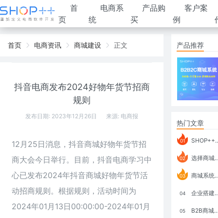
首
电商系
产品购
客户案
页
统
买
例
首页
电商资讯
商城建设
正文
产品推荐
抖音电商发布2024好物年货节招商
规则
发布日期: 2023年12月26日
来源:
电商报
热门文章
SHOP++ B2B2C V9.1 全新发布 新亮点
01
12月25日消息，抖音商城好物年货节招
选择商城系统要考虑哪些问题？
商大会今日举行。目前，抖音电商学习中
02
心已发布2024年抖音商城好物年货节活
商城系统如何打通跨境电商模式？
03
动招商规则。根据规则，活动时间为
企业搭建积分商城系统要注意什么？
04
2024年01月13日00:00:00-2024年01月
B2B商城系统搭建：开发语言、功能、优势分析
05