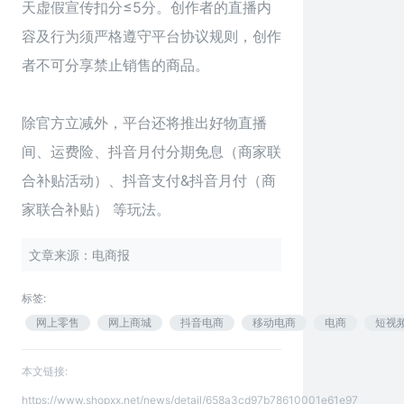
天虚假宣传扣分≤5分。创作者的直播内
容及行为须严格遵守平台协议规则，创作
者不可分享禁止销售的商品。
除官方立减外，平台还将推出好物直播
间、运费险、抖音月付分期免息（商家联
合补贴活动）、抖音支付&抖音月付（商
家联合补贴） 等玩法。
文章来源：电商报
标签:
网上零售
网上商城
抖音电商
移动电商
电商
短视
本文链接:
https://www.shopxx.net/news/detail/658a3cd97b78610001e61e97