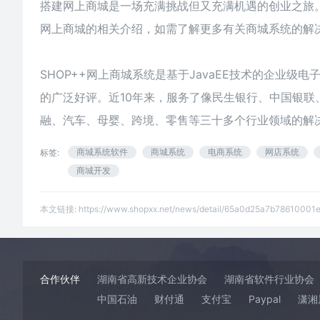
搭建网上商城
是一场充满挑战但又充满机遇的创业之旅
网上商城的相关介绍，如需了解更多有关商城系统的解决
SHOP++网上商城系统是基于JavaEE技术的企业
的广泛好评。近10年来，服务了像民生银行、中国银
融、汽车、母婴、跨境、零售等三十多个行业领域的解
商城系统软件
商城系统
电商系统
网店系统
标签:
商城开发
本文链接:
https://www.shopxx.net/news/detail/65a0d25a7b78610001
合作伙伴
湖南省高新技术企业协会
湖南省软件行业协会
中国石油
财付通
支付宝
Paypal
潇湘