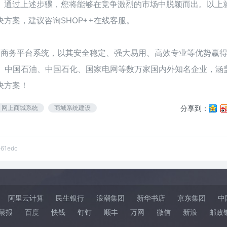
。通过上述步骤，您将能够在竞争激烈的市场中脱颖而出。以上
方案，建议咨询SHOP++在线客服。
级电子商务平台系统，以其安全稳定、强大易用、高效专业等优势赢
联、中国石油、中国石化、国家电网等数万家国内外知名企业，涵
决方案！
网上商城系统
商城系统建设
分享到：
e61edc
阿里云计算
民生银行
浪潮集团
新华书店
京东集团
中
晨报
百度
快钱
钉钉
顺丰
万网
微信
新浪
邮政