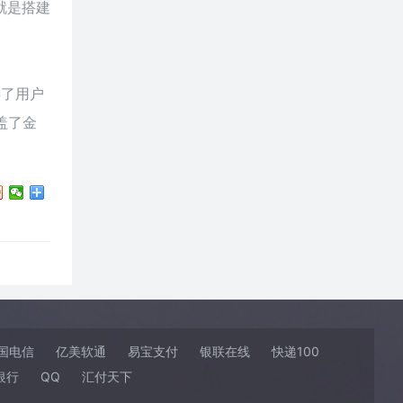
就是搭建
得了用户
盖了金
国电信
亿美软通
易宝支付
银联在线
快递100
银行
QQ
汇付天下