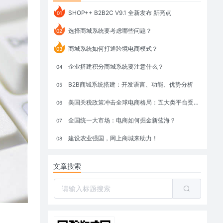
SHOP++ B2B2C V9.1 全新发布 新亮点
01
选择商城系统要考虑哪些问题？
02
商城系统如何打通跨境电商模式？
03
企业搭建积分商城系统要注意什么？
04
B2B商城系统搭建：开发语言、功能、优势分析
05
美国关税政策冲击全球电商格局：五大类平台受重创，转型与自救成关键
06
全国统一大市场：电商如何掘金新蓝海？
07
建设农业强国，网上商城来助力！
08
文章搜索