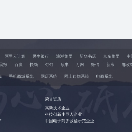
阿里云计算
民生银行
浪潮集团
新华书店
京东集团
中
晨报
百度
快钱
钉钉
顺丰
万网
微信
新浪
邮政
统
手机商城系统
网店系统
网上购物系统
电商系统
荣誉资质
高新技术企业
科技创新小巨人企业
F
中国电子商务诚信示范企业