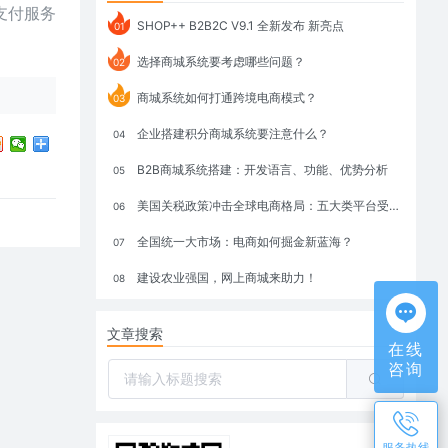
支付服务
SHOP++ B2B2C V9.1 全新发布 新亮点
01
选择商城系统要考虑哪些问题？
02
商城系统如何打通跨境电商模式？
03
企业搭建积分商城系统要注意什么？
04
B2B商城系统搭建：开发语言、功能、优势分析
05
美国关税政策冲击全球电商格局：五大类平台受重创，转型与自救成关键
06
全国统一大市场：电商如何掘金新蓝海？
07
建设农业强国，网上商城来助力！
08
文章搜索
在线
咨询
服务热线