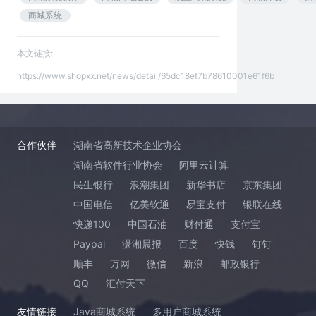
商城系统
本文链接:
https://www.shopxx.net/news/detail/65dc18ef7b78610001e61f6b
合作伙伴
湖南省高新技术企业协会
湖南省软件行业协会
阿里云计算
民生银行
浪潮集团
新华书店
京东集团
中国电信
亿美软通
易宝支付
银联在线
快递100
中国石油
财付通
支付宝
Paypal
潇湘晨报
百度
快钱
钉钉
顺丰
万网
微信
新浪
邮政银行
QQ
汇付天下
友情链接
Java商城系统
多用户商城系统