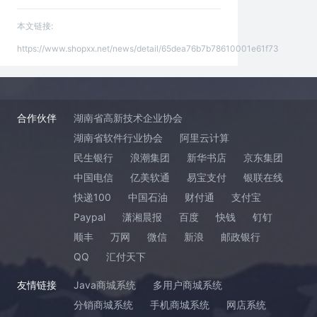
本文链接:
https://www.shopxx.net/news/detail/65dea76b7b78610001e61f73
合作伙伴
湖南省高新技术企业协会
湖南省软件行业协会
阿里云计算
民生银行
浪潮集团
新华书店
京东集团
中国电信
亿美软通
易宝支付
银联在线
快递100
中国石油
财付通
支付宝
Paypal
潇湘晨报
百度
快钱
钉钉
顺丰
万网
微信
新浪
邮政银行
QQ
汇付天下
友情链接
Java商城系统
多用户商城系统
分销商城系统
手机商城系统
网店系统