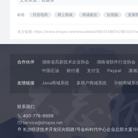
标签:
抖音电商
网上商城
商城建设
短视频
直播
本文链接:
https://www.shopxx.net/news/detail/660514867b78610001e
合作伙伴
湖南省高新技术企业协会
湖南省软件行业协会
中国石油
财付通
支付宝
Paypal
潇湘
友情链接
Java商城系统
多用户商城系统
分销商城系
联系我们
400-776-9999
service@shopxx.net
长沙经济技术开发区向阳路1号金科时代中心企业总部大厦16