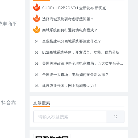
SHOP++ B2B2C V9.1 全新发布 新亮点
01
选择商城系统要考虑哪些问题？
02
统电商平
商城系统如何打通跨境电商模式？
03
企业搭建积分商城系统要注意什么？
04
B2B商城系统搭建：开发语言、功能、优势分析
05
美国关税政策冲击全球电商格局：五大类平台受重创，转型与自救成关键
06
全国统一大市场：电商如何掘金新蓝海？
07
建设农业强国，网上商城来助力！
08
，抖音靠
文章搜索