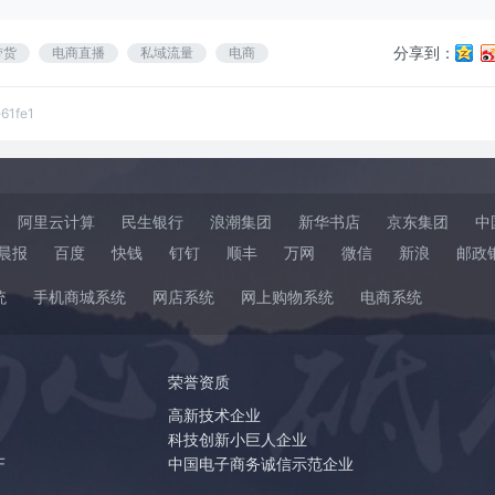
分享到：
带货
电商直播
私域流量
电商
61fe1
阿里云计算
民生银行
浪潮集团
新华书店
京东集团
中
晨报
百度
快钱
钉钉
顺丰
万网
微信
新浪
邮政
统
手机商城系统
网店系统
网上购物系统
电商系统
荣誉资质
高新技术企业
科技创新小巨人企业
F
中国电子商务诚信示范企业