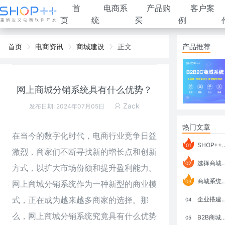
首
电商系
产品购
客户案
页
统
买
例
首页
电商资讯
商城建设
正文
产品推荐
网上商城分销系统具有什么优势？
Zack
发布日期: 2024年07月05日
热门文章
在当今的数字化时代，
电商行业
竞争日益
SHOP++ B2B2C V9.1 全新发布 新亮点
01
激烈，商家们不断寻找新的增长点和创新
选择商城系统要考虑哪些问题？
02
方式，以扩大市场份额和提升盈利能力。
商城系统如何打通跨境电商模式？
03
网上商城分销系统作为一种新型的商业模
式，正在成为越来越多商家的选择。那
企业搭建积分商城系统要注意什么？
04
么，网上商城分销系统究竟具有什么优势
B2B商城系统搭建：开发语言、功能、优势分析
05