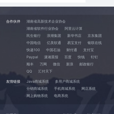
合作伙伴
湖南省高新技术企业协会
湖南省软件行业协会
阿里云计算
民生银行
浪潮集团
新华书店
京东集团
中国电信
亿美软通
易宝支付
银联在线
快递100
中国石油
财付通
支付宝
Paypal
潇湘晨报
百度
快钱
钉钉
顺丰
万网
微信
新浪
邮政银行
QQ
汇付天下
友情链接
Java商城系统
多用户商城系统
分销商城系统
手机商城系统
网店系统
网上购物系统
电商系统