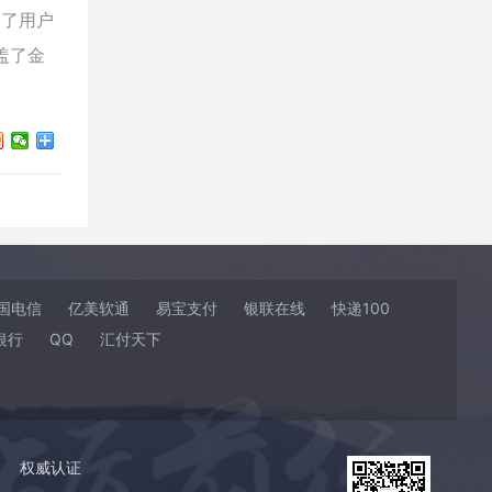
得了用户
盖了金
国电信
亿美软通
易宝支付
银联在线
快递100
银行
QQ
汇付天下
权威认证