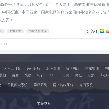
级电子商务平台系统，以其安全稳定、强大易用、高效专业等优势赢
联、中国石油、中国石化、国家电网等数万家国内外知名企业，涵
决方案！
分享到：
统
商城开发
商城系统建设
8dc541
阿里云计算
民生银行
浪潮集团
新华书店
京东集团
中
晨报
百度
快钱
钉钉
顺丰
万网
微信
新浪
邮政
统
手机商城系统
网店系统
网上购物系统
电商系统
荣誉资质