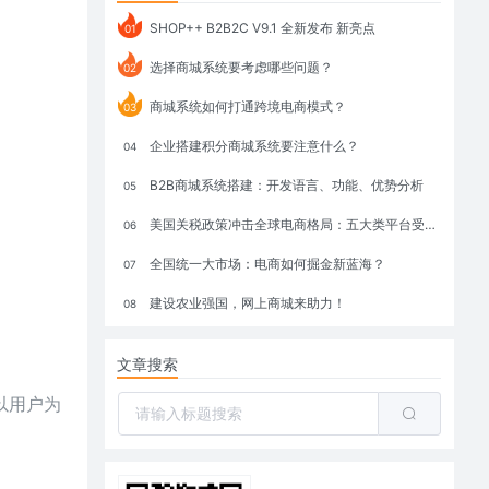
SHOP++ B2B2C V9.1 全新发布 新亮点
01
选择商城系统要考虑哪些问题？
02
商城系统如何打通跨境电商模式？
03
企业搭建积分商城系统要注意什么？
04
B2B商城系统搭建：开发语言、功能、优势分析
05
美国关税政策冲击全球电商格局：五大类平台受重创，转型与自救成关键
06
全国统一大市场：电商如何掘金新蓝海？
07
建设农业强国，网上商城来助力！
08
文章搜索
以用户为