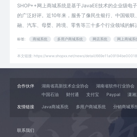
SHOP++网上商城系统是基于JavaEE技术的企业
的广泛好评。近10年来，服务了像民生银行、中国银
融、汽车、母婴、跨境、零售等三十多个行业领域的解
标签:
商城系统
多用户商城系统
网店系统
网上商城系
本文链接:
https://www.shopxx.net/news/detail/669e11a09194be0001
合作伙伴
湖南省高新技术企业协会
湖南省软件行业协会
中国石油
财付通
支付宝
Paypal
潇湘
友情链接
Java商城系统
多用户商城系统
分销商城系
联系我们