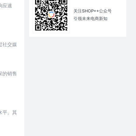
响应速
关注SHOP++公众号
引领未来电商新知
过社交媒
家的销售
水平。其