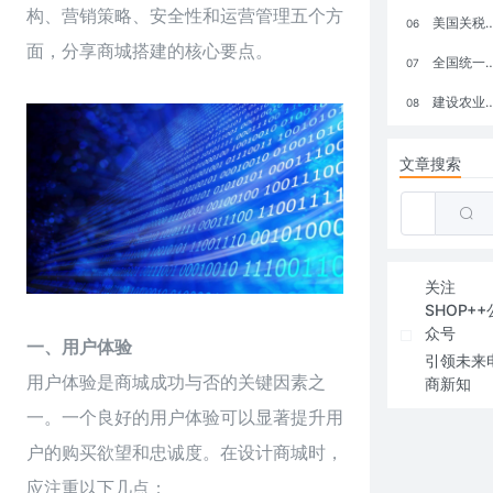
构、营销策略、安全性和运营管理五个方
美国关税政策冲击全球电商格局：五大类平台受重创，转型与自救成关键
06
面，分享商城搭建的核心要点。
全国统一大市场：电商如何掘金新蓝海？
07
建设农业强国，网上商城来助力！
08
文章搜索
关注
SHOP++
众号
一、用户体验
引领未来
用户体验是商城成功与否的关键因素之
商新知
一。一个良好的用户体验可以显著提升用
户的购买欲望和忠诚度。在设计商城时，
应注重以下几点：