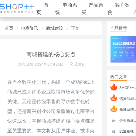
首
电商系
产品购
客户案
页
统
买
例
首页
电商资讯
商城建设
正文
产品推荐
商城搭建的核心要点
Zora
发布日期: 2024年07月26日
热门文章
在当今数字化时代，构建一个成功的
线上
SHOP++ B2B2C V9.1 全新发布 新亮点
01
商城
已成为许多企业取得市场竞争优势的
选择商城系统要考虑哪些问题？
02
关键。无论是传统零售商寻求数字化转
商城系统如何打通跨境电商模式？
03
型，还是新兴创业公司希望通过电商平台
快速成长，掌握商城搭建的核心要点都是
企业搭建积分商城系统要注意什么？
04
至关重要的。本文将从用户体验、技术架
B2B商城系统搭建：开发语言、功能、优势分析
05