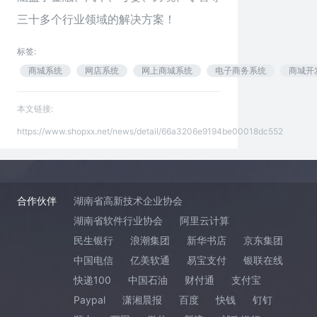
三十多个行业领域的解决方案！
标签:
商城系统
网店系统
网上商城系统
电子商务系统
商城开
本文链接:
https://www.shopxx.net/news/detail/66a3206e9194be00018dc552
合作伙伴
湖南省高新技术企业协会
湖南省软件行业协会
阿里云计算
民生银行
浪潮集团
新华书店
京东集团
中国电信
亿美软通
易宝支付
银联在线
快递100
中国石油
财付通
支付宝
Paypal
潇湘晨报
百度
快钱
钉钉