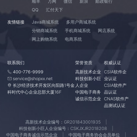
顺丰
万网
微信
新浪
邮政银行
QQ
汇付天下
友情链接
Java商城系统
多用户商城系统
分销商城系统
手机商城系统
网店系统
网上购物系统
电商系统
联系我们
荣誉资质
权威认证
400-776-9999
高新技术企业
CSIA软件企
service@shopxx.net
科技创新小巨
业认证
长沙经济技术开发区向阳路1号金
人企业
CSIA软件产
科时代中心企业总部大厦16F
中国电子商务
品认证
诚信示范企业
CNAS软件产
品测试认证
高新技术企业编号：GR201843001935
科技创新小巨人企业编号：CSKJXJR2018208
中国电子商务诚信示范企业
中国电子商务协会会员单位