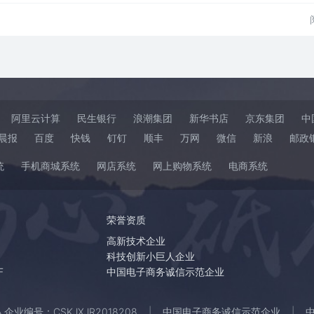
阿里云计算
民生银行
浪潮集团
新华书店
京东集团
中
晨报
百度
快钱
钉钉
顺丰
万网
微信
新浪
邮政
统
手机商城系统
网店系统
网上购物系统
电商系统
荣誉资质
高新技术企业
科技创新小巨人企业
F
中国电子商务诚信示范企业
业编号：CSKJXJR2018208
中国电子商务诚信示范企业