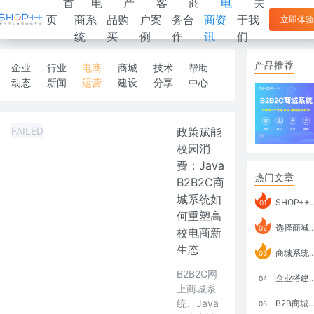
首
电
产
客
商
电
关
页
商系
品购
户案
务合
商资
于我
立即体验
统
买
例
作
讯
们
产品推荐
企业
行业
电商
商城
技术
帮助
动态
新闻
运营
建设
分享
中心
FAILED
政策赋能
校园消
费：Java
热门文章
B2B2C商
城系统如
SHOP++ B2B2C V9.1 全新发布 新亮点
01
何重塑高
选择商城系统要考虑哪些问题？
02
校电商新
生态
商城系统如何打通跨境电商模式？
03
B2B2C网
企业搭建积分商城系统要注意什么？
04
上商城系
统、Java
B2B商城系统搭建：开发语言、功能、优势分析
05