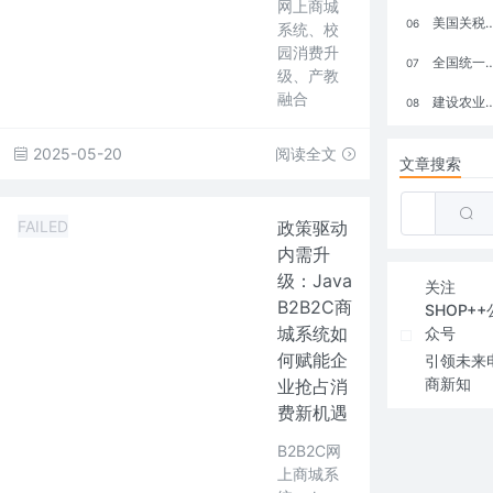
网上商城
美国关税政策冲击全球电商格局：五大类平台受重创，转型与自救成关键
06
系统、校
园消费升
全国统一大市场：电商如何掘金新蓝海？
07
级、产教
融合
建设农业强国，网上商城来助力！
08
2025-05-20
阅读全文
文章搜索
FAILED
政策驱动
内需升
级：Java
关注
B2B2C商
SHOP++
城系统如
众号
何赋能企
引领未来
商新知
业抢占消
费新机遇
B2B2C网
上商城系