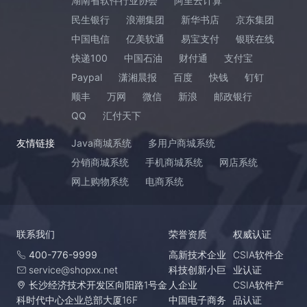
湖南省软件行业协会
阿里云计算
民生银行
浪潮集团
新华书店
京东集团
中国电信
亿美软通
易宝支付
银联在线
快递100
中国石油
财付通
支付宝
Paypal
潇湘晨报
百度
快钱
钉钉
顺丰
万网
微信
新浪
邮政银行
QQ
汇付天下
友情链接
Java商城系统
多用户商城系统
分销商城系统
手机商城系统
网店系统
网上购物系统
电商系统
联系我们
荣誉资质
权威认证
400-776-9999
高新技术企业
CSIA软件企
service@shopxx.net
科技创新小巨
业认证
长沙经济技术开发区向阳路1号金
人企业
CSIA软件产
科时代中心企业总部大厦16F
中国电子商务
品认证