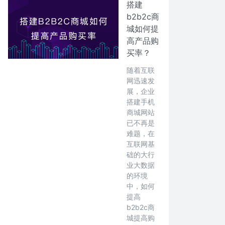
搭建
b2b2c商
城如何提
高产品购
买率？
随着互联
网迅速发
展，企业
搭建手机
商城网站
已不再是
难题，在
互联网基
础的大行
业大数据
的环境
中，如何
提高
b2b2c商
城提高购