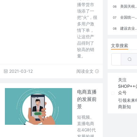
播带货市
美国关税政策冲击全球电商格局：五大类平台受重创，转型与自救成关键
06
场添了一
把“火”，很
全国统一大市场：电商如何掘金新蓝海？
07
多用户激
建设农业强国，网上商城来助力！
08
情下单，
让这些产
品得到了
文章搜索
较高的销
量。
2021-03-12
阅读全文
关注
SHOP++
电商直播
众号
的发展前
引领未来
景
商新知
短视频、
直播电商
在4G时代
发展的越