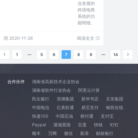
业发展的
跨境电商
系统的功
能明细。
2020-11-26
阅读全文
1
5
6
7
8
9
14
合作伙伴
湖南省高新技术企业协会
湖南省软件行业协会
阿里云计算
民生银行
浪潮集团
新华书店
京东集团
中国电信
亿美软通
易宝支付
银联在线
快递100
中国石油
财付通
支付宝
Paypal
潇湘晨报
百度
快钱
钉钉
顺丰
万网
微信
新浪
邮政银行