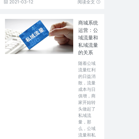
2021-03-12
阅读全文
商城系统
运营：公
域流量和
私域流量
的关系
随着公域
流量红利
的日益消
散，流量
成本与日
俱增，商
家开始转
头做起了
私域流
量，那
么，公域
流量和私