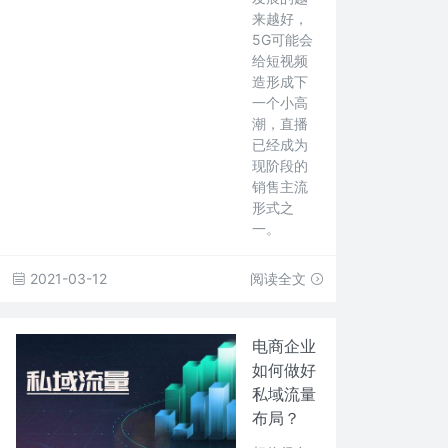
来越好，
5G可能会
给短视频
造形成下
一个小高
潮，直播
已经成为
现阶段的
销售主流
形式之
一。
2021-03-12
阅读全文
电商企业
如何做好
私域流量
布局？