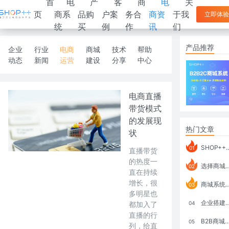
首
电
产
客
商
电
关
页
商系
品购
户案
务合
商资
于我
立即体验
统
买
例
作
讯
们
产品推荐
企业
行业
电商
商城
技术
帮助
动态
新闻
运营
建设
分享
中心
电商直播
带货模式
的发展现
热门文章
状
SHOP++ B2B2C V9.1 全新发布 新亮点
01
直播带货
的热度一
选择商城系统要考虑哪些问题？
02
直在持续
增长，很
商城系统如何打通跨境电商模式？
03
多明星也
企业搭建积分商城系统要注意什么？
都加入了
04
直播的行
B2B商城系统搭建：开发语言、功能、优势分析
05
列，给直