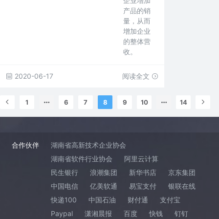
企业增加
产品的销
量，从而
增加企业
的整体营
收。
2020-06-17
阅读全文
1
6
7
8
9
10
14
合作伙伴
湖南省高新技术企业协会
湖南省软件行业协会
阿里云计算
民生银行
浪潮集团
新华书店
京东集团
中国电信
亿美软通
易宝支付
银联在线
快递100
中国石油
财付通
支付宝
Paypal
潇湘晨报
百度
快钱
钉钉