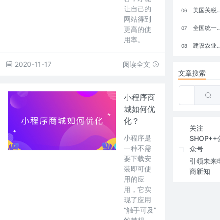
让自己的
美国关税政策冲击全球电商格局：五大类平台受重创，转型与自救成关键
06
网站得到
全国统一大市场：电商如何掘金新蓝海？
更高的使
07
用率。
建设农业强国，网上商城来助力！
08
2020-11-17
阅读全文
文章搜索
小程序商
城如何优
化？
关注
小程序是
SHOP++
一种不需
众号
要下载安
引领未来
装即可使
商新知
用的应
用，它实
现了应用
“触手可及”