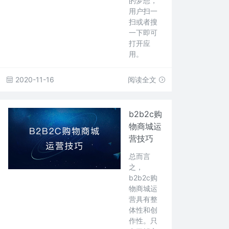
的梦想，
用户扫一
扫或者搜
一下即可
打开应
用。
2020-11-16
阅读全文
b2b2c购
物商城运
营技巧
总而言
之，
b2b2c购
物商城运
营具有整
体性和创
作性。只