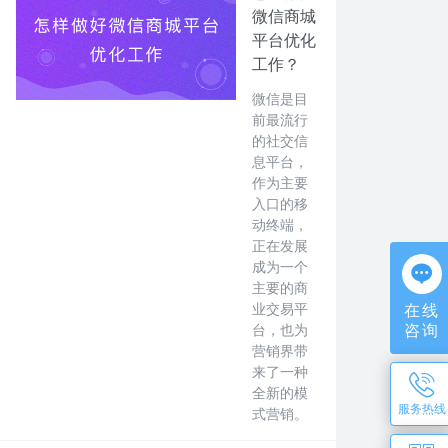
微信商城
平台优化
工作？
微信是目
前最流行
的社交信
息平台，
作为主要
入口的移
动终端，
正在发展
成为一个
主要的商
业交易平
在线
咨询
台，也为
营销界带
来了一种
全新的模
服务热线
式营销。