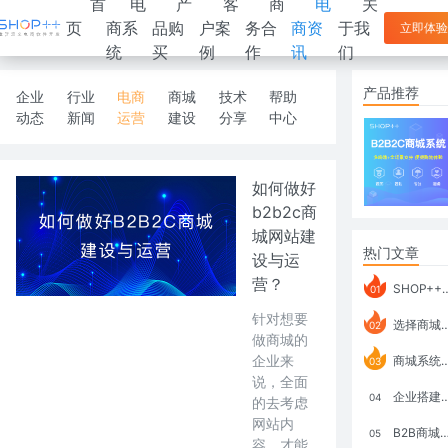
首
电
产
客
商
电
关
页
商系
品购
户案
务合
商资
于我
立即体验
统
买
例
作
讯
们
产品推荐
企业
行业
电商
商城
技术
帮助
动态
新闻
运营
建设
分享
中心
如何做好
b2b2c商
城网站建
热门文章
设与运
营？
SHOP++ B2B2C V9.1 全新发布 新亮点
01
针对想要
选择商城系统要考虑哪些问题？
02
做商城的
企业来
商城系统如何打通跨境电商模式？
03
说，全面
企业搭建积分商城系统要注意什么？
04
的去考虑
网站内
B2B商城系统搭建：开发语言、功能、优势分析
05
容，才能