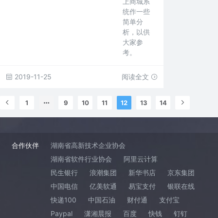
上商城系
统作一些
简单分
析，以供
大家参
考。
2019-11-25
阅读全文
1
9
10
11
12
13
14
合作伙伴
湖南省高新技术企业协会
湖南省软件行业协会
阿里云计算
民生银行
浪潮集团
新华书店
京东集团
中国电信
亿美软通
易宝支付
银联在线
快递100
中国石油
财付通
支付宝
Paypal
潇湘晨报
百度
快钱
钉钉