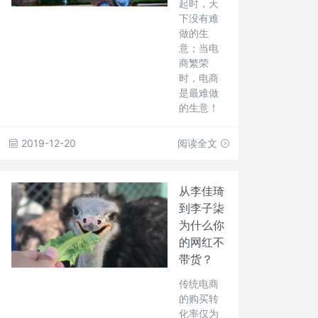
起时，天
下没有难
做的生
意；当电
商繁荣
时，电商
是最难做
的生意！
2019-12-20
阅读全文
从李佳琦
到李子柒
为什么你
的网红不
带货？
传统电商
的购买转
化率仅为