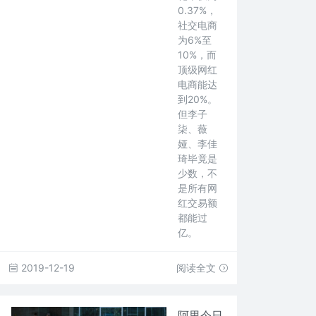
0.37%，
社交电商
为6%至
10%，而
顶级网红
电商能达
到20%。
但李子
柒、薇
娅、李佳
琦毕竟是
少数，不
是所有网
红交易额
都能过
亿。
2019-12-19
阅读全文
阿里今日