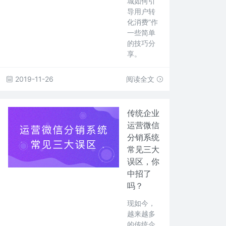
城如何引
导用户转
化消费”作
一些简单
的技巧分
享。
2019-11-26
阅读全文
传统企业
运营微信
分销系统
常见三大
误区，你
中招了
吗？
现如今，
越来越多
的传统企