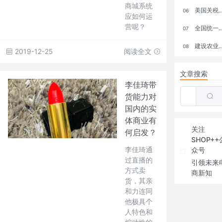
商城系统
美国关税政策冲击全球电商格局：五大类平台受重创，转型与自救成关键
06
应如何运
营呢？
全国统一大市场：电商如何掘金新蓝海？
07
建设农业强国，网上商城来助力！
08
2019-12-25
阅读全文
文章搜索
李佳琦带
货能力对
国内的实
体商业有
关注
何启发？
SHOP++
李佳琦通
众号
过直播的
引领未来
方式卖
商新知
货，其亲
和力连同
他极具个
人特色和