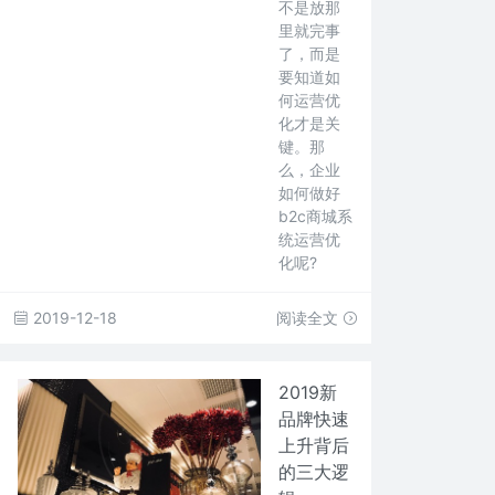
不是放那
里就完事
了，而是
要知道如
何运营优
化才是关
键。那
么，企业
如何做好
b2c商城系
统运营优
化呢?
2019-12-18
阅读全文
2019新
品牌快速
上升背后
的三大逻