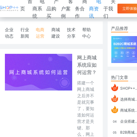
首
电
产
客
商
电
关
页
商系
品购
户案
务合
商资
于我
立即体验
统
买
例
作
讯
们
产品推荐
企业
行业
电商
商城
技术
帮助
动态
新闻
运营
建设
分享
中心
网上商城
系统应如
何运营？
热门文章
搭建一个
SHOP++ B2B2C V9.1 全新发布 新亮点
网上商城
01
之后并不
选择商城系统要考虑哪些问题？
02
是就完事
了，要知
商城系统如何打通跨境电商模式？
03
道如何运
营才是关
企业搭建积分商城系统要注意什么？
04
键。那
B2B商城系统搭建：开发语言、功能、优势分析
05
么，网上