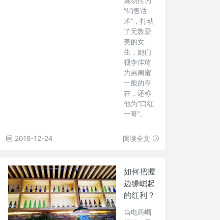
煽动性的
“销售话
术”，打动
了无数爱
美的女
生，她们
视李佳琦
为男闺蜜
一般的存
在，还称
他为“口红
一哥”。
2019-12-24
阅读全文
如何把握
边缘崛起
的红利？
当电商崛