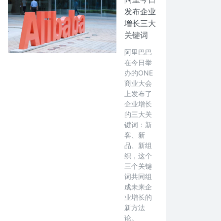
发布企业
增长三大
关键词
阿里巴巴
在今日举
办的ONE
商业大会
上发布了
企业增长
的三大关
键词：新
客、新
品、新组
织，这个
三个关键
词共同组
成未来企
业增长的
新方法
论。