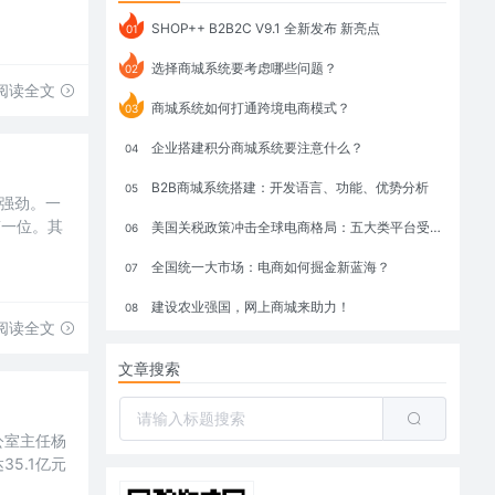
SHOP++ B2B2C V9.1 全新发布 新亮点
01
选择商城系统要考虑哪些问题？
02
阅读全文
商城系统如何打通跨境电商模式？
03
企业搭建积分商城系统要注意什么？
04
B2B商城系统搭建：开发语言、功能、优势分析
05
头强劲。一
第一位。其
美国关税政策冲击全球电商格局：五大类平台受重创，转型与自救成关键
06
全国统一大市场：电商如何掘金新蓝海？
07
建设农业强国，网上商城来助力！
08
阅读全文
文章搜索
公室主任杨
5.1亿元