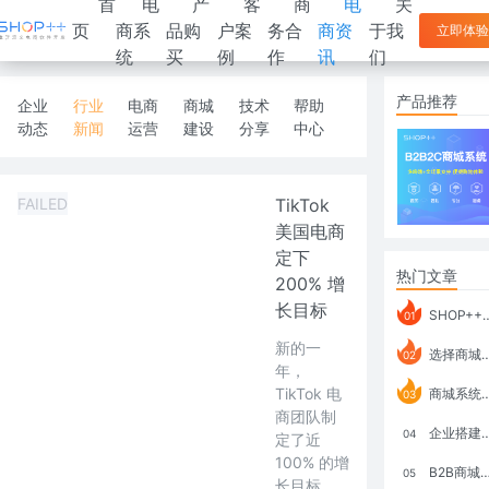
首
电
产
客
商
电
关
页
商系
品购
户案
务合
商资
于我
立即体验
统
买
例
作
讯
们
产品推荐
企业
行业
电商
商城
技术
帮助
动态
新闻
运营
建设
分享
中心
FAILED
TikTok
美国电商
定下
热门文章
200% 增
长目标
SHOP++ B2B2C V9.1 全新发布 新亮点
01
新的一
选择商城系统要考虑哪些问题？
02
年，
TikTok 电
商城系统如何打通跨境电商模式？
03
商团队制
企业搭建积分商城系统要注意什么？
04
定了近
100% 的增
B2B商城系统搭建：开发语言、功能、优势分析
05
长目标。