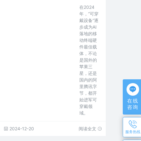
在2024
年，“可穿
戴设备”逐
步成为AI
落地的移
动终端硬
件最佳载
体，不论
是国外的
苹果三
星，还是
国内的阿
里腾讯字
节，都开
始进军可
在线
穿戴领
咨询
域。
2024-12-20
阅读全文
服务热线