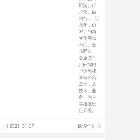
旅游、碎
片化、自
由行......近
几年，旅
游业的新
变化层出
不穷。变
化面前，
各旅游平
台围绕用
户体验和
商家经营
需求，从
技术、业
务、内容
等维度进
行升级。
2025-01-07
阅读全文