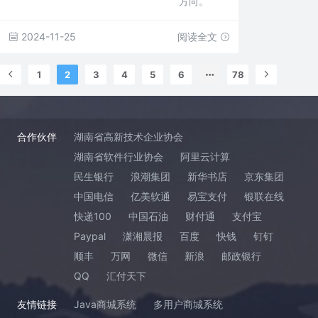
方向。
2024-11-25
阅读全文
1
2
3
4
5
6
78
合作伙伴
湖南省高新技术企业协会
湖南省软件行业协会
阿里云计算
民生银行
浪潮集团
新华书店
京东集团
中国电信
亿美软通
易宝支付
银联在线
快递100
中国石油
财付通
支付宝
Paypal
潇湘晨报
百度
快钱
钉钉
顺丰
万网
微信
新浪
邮政银行
QQ
汇付天下
友情链接
Java商城系统
多用户商城系统