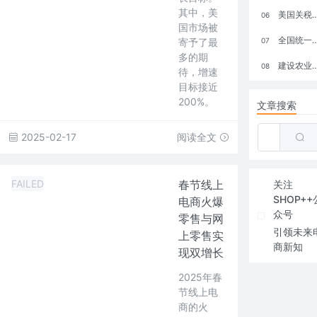
其中，美
美国关税政策冲击全球电商格局：五大类平台受重创，转型与自救成关键
06
国市场被
全国统一大市场：电商如何掘金新蓝海？
寄予了最
07
多的期
建设农业强国，网上商城来助力！
08
待，增速
目标接近
200%。
文章搜索
2025-02-17
阅读全文
FAILED
春节线上
关注
SHOP++
电商火爆
众号
零售与网
引领未来
上零售实
商新知
现双增长
2025年春
节线上电
商的火