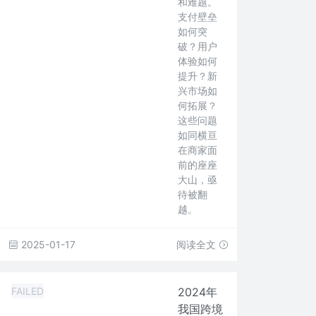
和难题。
支付壁垒
如何突
破？用户
体验如何
提升？新
兴市场如
何拓展？
这些问题
如同横亘
在商家面
前的座座
大山，亟
待被翻
越。
2025-01-17
阅读全文
FAILED
2024年
我国跨境