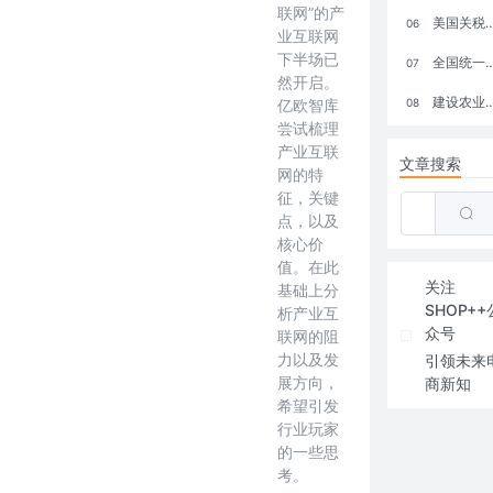
联网”的产
美国关税政策冲击全球电商格局：五大类平台受重创，转型与自救成关键
06
业互联网
下半场已
全国统一大市场：电商如何掘金新蓝海？
07
然开启。
建设农业强国，网上商城来助力！
亿欧智库
08
尝试梳理
产业互联
文章搜索
网的特
征，关键
点，以及
核心价
值。在此
关注
基础上分
SHOP++
析产业互
众号
联网的阻
力以及发
引领未来
展方向，
商新知
希望引发
行业玩家
的一些思
考。