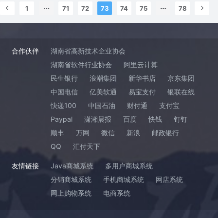
1
71
72
73
74
75
78
合作伙伴
湖南省高新技术企业协会
湖南省软件行业协会
阿里云计算
民生银行
浪潮集团
新华书店
京东集团
中国电信
亿美软通
易宝支付
银联在线
快递100
中国石油
财付通
支付宝
Paypal
潇湘晨报
百度
快钱
钉钉
顺丰
万网
微信
新浪
邮政银行
QQ
汇付天下
友情链接
Java商城系统
多用户商城系统
分销商城系统
手机商城系统
网店系统
网上购物系统
电商系统