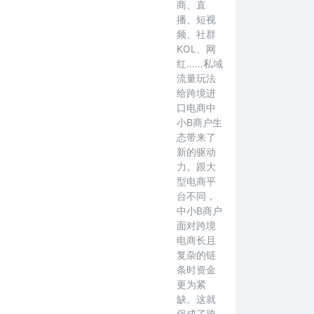
商、直
播、短视
频、社群
KOL、网
红……私域
流量玩法
给跨境进
口电商中
小B商户生
态带来了
新的驱动
力。跟大
型电商平
台不同，
中小B商户
面对跨境
电商长且
复杂的链
条时资金
更为紧
缺。这就
促成了跨