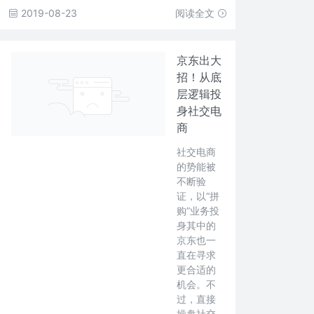
2019-08-23
阅读全文
京东出大
招！从底
层逻辑投
身社交电
商
社交电商
的势能被
不断验
证，以“拼
购”业务投
身其中的
京东也一
直在寻求
更合适的
机会。不
过，直接
操盘社交