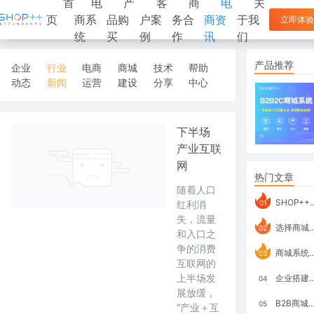
首
电
产
客
商
电
关
页
商系
品购
户案
务合
商资
于我
立即体验
统
买
例
作
讯
们
产品推荐
企业
行业
电商
商城
技术
帮助
动态
新闻
运营
建设
分享
中心
下半场
产业互联
网
热门文章
随着人口
SHOP++ B2B2C V9.1 全新发布 新亮点
红利消
01
失，流量
选择商城系统要考虑哪些问题？
02
和入口之
争的消费
商城系统如何打通跨境电商模式？
03
互联网的
上半场发
企业搭建积分商城系统要注意什么？
04
展放缓，
B2B商城系统搭建：开发语言、功能、优势分析
05
“产业＋互