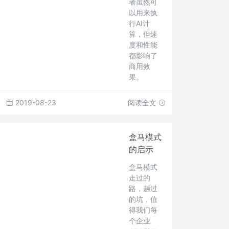
者虽然可
以用来执
行AI计
算，但速
度和性能
都影响了
商用效
果。
2019-08-23
阅读全文
盒马模式
的启示
盒马模式
走过的
路，趟过
的坑，值
得我们每
个企业