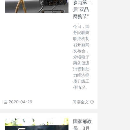
参与第二
届“双品
网购节”
今日，国
务院联防
联控机制
召开新闻
发布会，
介绍电子
商务促进
消费和助
力经济提
质升级工
作情况。
2020-04-26
阅读全文
国家邮政
局：3月