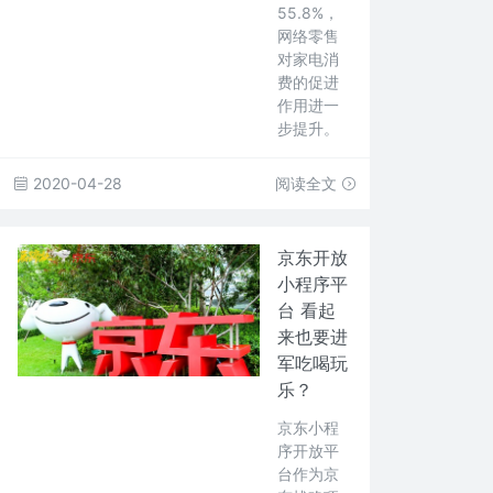
55.8%，
网络零售
对家电消
费的促进
作用进一
步提升。
2020-04-28
阅读全文
京东开放
小程序平
台 看起
来也要进
军吃喝玩
乐？
京东小程
序开放平
台作为京