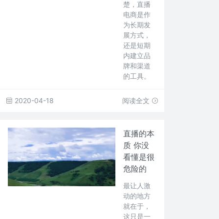
楚，直播
电商是作
为长期发
展方式，
还是短期
内建立品
牌和渠道
的工具。
2020-04-18
阅读全文
直播的本
质 你没
看懂是很
危险的
最让人激
动的地方
就在于，
这只是一