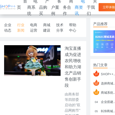
首
电
产
客
商
电
关
页
商系
品购
户案
务合
商资
于我
立即体验
统
买
例
作
讯
们
产品推荐
企业
行业
电商
商城
技术
帮助
动态
新闻
运营
建设
分享
中心
淘宝直播
成为促进
农民增收
热门文章
和助力湖
北产品销
SHOP++ B2B2C V9.1 全新发布 新亮点
01
售创新手
选择商城系统要考虑哪些问题？
02
段
商城系统如何打通跨境电商模式？
03
由商务部
等四部委
企业搭建积分商城系统要注意什么？
04
启动的“双
品网购节”
B2B商城系统搭建：开发语言、功能、优势分析
05