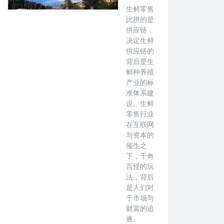
生鲜零售
比拼的是
供应链，
决定生鲜
供应链的
背后是生
鲜种养殖
产业的标
准体系建
设。生鲜
零售行业
在互联网
与资本的
催生之
下，千奇
百怪的玩
法，背后
是人们对
于市场与
财富的追
逐。