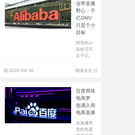
业带直播
野心：千
亿GMV
只是个小
目标
阿里的小
目标可不
止千亿。
2020-04-30
阅读全文
百度再续
电商梦
低调入局
电商直播
在直播带
货的热度