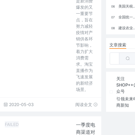
是新消费
美国关税政策冲击全球电商格局：五大类平台受重创，转型与自救成关键
爆发的又
06
一重要节
全国统一大市场：电商如何掘金新蓝海？
07
点，旨在
努力减轻
建设农业强国，网上商城来助力！
08
疫情对产
销供各环
文章搜索
节影响，
着力扩大
消费需
求。淘宝
直播作为
飞速发展
关注
的新经济
SHOP++
场景。
众号
引领未来
2020-05-03
阅读全文
商新知
FAILED
一季度电
商渠道对