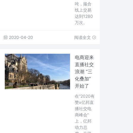
吨，撮合
线上交易
达到1280
万次。
2020-04-20
阅读全文
电商迎来
直播社交
浪潮 “三
化叠加”
开始了
在“2020有
赞x亿邦直
播社交电
商峰会”
上，亿邦
动力总