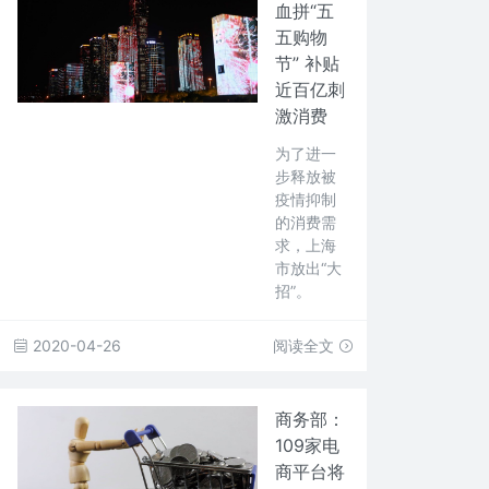
血拼“五
五购物
节” 补贴
近百亿刺
激消费
为了进一
步释放被
疫情抑制
的消费需
求，上海
市放出“大
招”。
2020-04-26
阅读全文
商务部：
109家电
商平台将