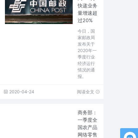
快递业务
量增速超
过20%
今日，国
家邮政局
发布关于
2020年一
季度行业
经济运行
情况的通
报。
2020-04-24
阅读全文
商务部：
一季度全
国农产品
网络零售