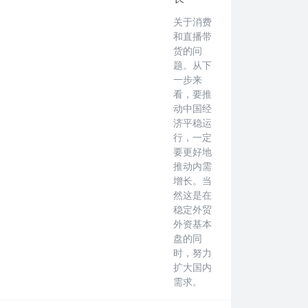
关于消费
和直播带
货的问
题。从下
一步来
看，要推
动中国经
济平稳运
行，一定
要更好地
推动内需
增长。当
然这是在
稳定外贸
外资基本
盘的同
时，努力
扩大国内
需求。