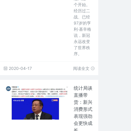
个开始。
经历过二
战、已经
97岁的亨
利·基辛格
说，新冠
永远改变
了世界秩
序。
2020-04-17
阅读全文
统计局谈
直播带
货：新兴
消费形式
表现强劲
会更快成
长