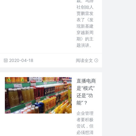
裁、马蹄
社创始人
贾鹏雷发
表了《发
现新基建
穿越新周
期》的主
题演讲。
2020-04-18
阅读全文
直播电商
是“模式”
还是“功
能”？
企业管理
者要积极
尝试，但
必须想清