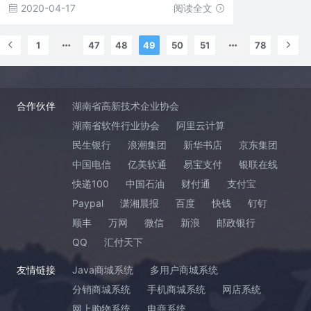
2020-04-17
阅读全文
1
47
48
49
50
51
78
合作伙伴
湖南省高新技术企业协会
湖南省软件行业协会
阿里云计算
民生银行
浪潮集团
新华书店
京东集团
中国电信
亿美软通
易宝支付
银联在线
快递100
中国石油
财付通
支付宝
Paypal
潇湘晨报
百度
快钱
钉钉
顺丰
万网
微信
新浪
邮政银行
QQ
汇付天下
友情链接
Java商城系统
多用户商城系统
分销商城系统
手机商城系统
网店系统
网上购物系统
电商系统