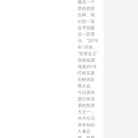
最后一个
堡垒就是
生鲜。我
们也一直
在寻找最
后一匹黑
马。”2019
年1月初，
“投资女王”
徐新低调
现身2019
叮咚买菜
生鲜供应
商大会。
今日资本
是叮咚买
菜的投资
方之一，
作为今日
资本创始
人兼总
裁，徐新