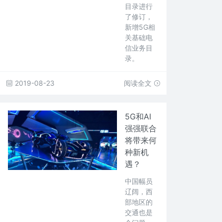
目录进行
了修订，
新增5G相
关基础电
信业务目
录。
2019-08-23
阅读全文
5G和AI
强强联合
将带来何
种新机
遇？
中国幅员
辽阔，西
部地区的
交通也是