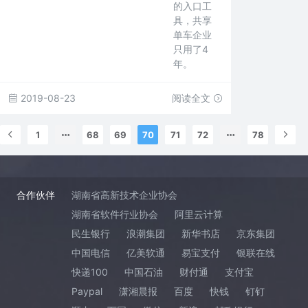
的入口工
具，共享
单车企业
只用了4
年。
2019-08-23
阅读全文
1
68
69
70
71
72
78
合作伙伴
湖南省高新技术企业协会
湖南省软件行业协会
阿里云计算
民生银行
浪潮集团
新华书店
京东集团
中国电信
亿美软通
易宝支付
银联在线
快递100
中国石油
财付通
支付宝
Paypal
潇湘晨报
百度
快钱
钉钉