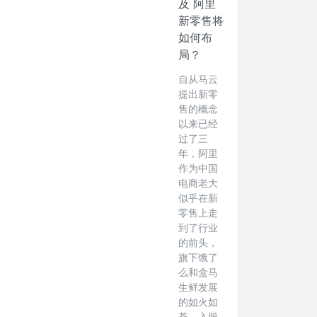
及 阿里
新零售将
如何布
局？
自从马云
提出新零
售的概念
以来已经
过了三
年，阿里
作为中国
电商老大
似乎在新
零售上走
到了行业
的前头，
旗下饿了
么和盒马
生鲜发展
的如火如
荼，入股