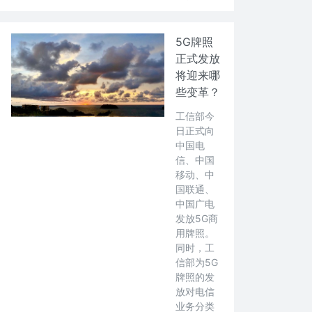
5G牌照
正式发放
将迎来哪
些变革？
工信部今
日正式向
中国电
信、中国
移动、中
国联通、
中国广电
发放5G商
用牌照。
同时，工
信部为5G
牌照的发
放对电信
业务分类