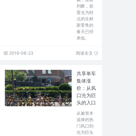
判断，前
置仓为特
点的生鲜
新零售的
春天已经
来临。
2019-08-23
阅读全文
共享单车
集体涨
价：从风
口沦为巨
头的入口
从被资本
追捧的热
门风口到
沦为巨头