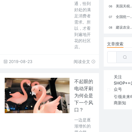
通，恰到
美国关税政策冲击全球电商格局：五大类平台受重创，转型与自救成关键
06
好处的满
足消费者
全国统一大市场：电商如何掘金新蓝海？
07
需求。所
建设农业强国，网上商城来助力！
以，才看
08
到遍地开
花的社区
文章搜索
店。
2019-08-23
阅读全文
关注
不起眼的
SHOP++
电动牙刷
众号
为何会是
引领未来
下一个风
商新知
口？
一边是逐
渐增长的