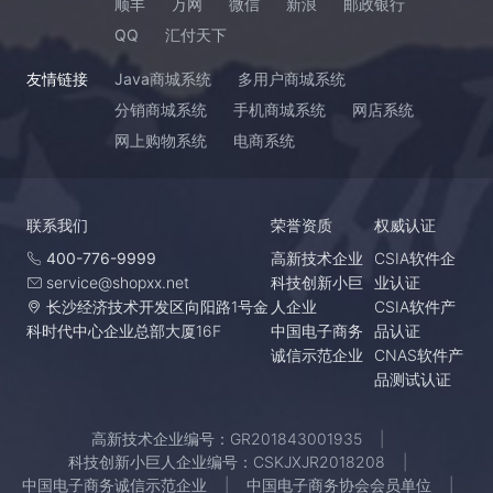
顺丰
万网
微信
新浪
邮政银行
QQ
汇付天下
友情链接
Java商城系统
多用户商城系统
分销商城系统
手机商城系统
网店系统
网上购物系统
电商系统
联系我们
荣誉资质
权威认证
400-776-9999
高新技术企业
CSIA软件企
service@shopxx.net
科技创新小巨
业认证
长沙经济技术开发区向阳路1号金
人企业
CSIA软件产
科时代中心企业总部大厦16F
中国电子商务
品认证
诚信示范企业
CNAS软件产
品测试认证
高新技术企业编号：GR201843001935
科技创新小巨人企业编号：CSKJXJR2018208
中国电子商务诚信示范企业
中国电子商务协会会员单位