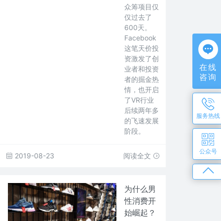
众筹项目仅
仅过去了
600天。
Facebook
这笔天价投
资激发了创
在线
业者和投资
咨询
者的掘金热
情，也开启
了VR行业
后续两年多
服务热线
的飞速发展
阶段。
公众号
2019-08-23
阅读全文
为什么男
性消费开
始崛起？