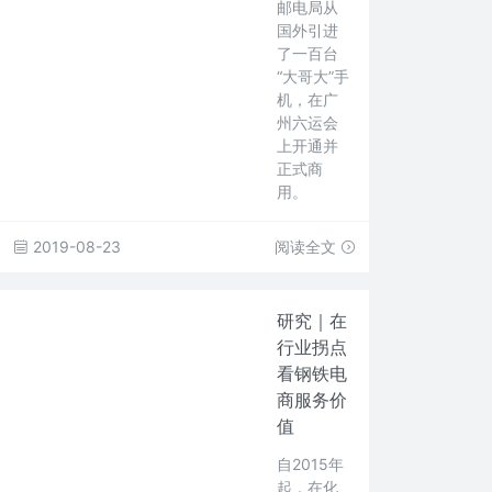
邮电局从
国外引进
了一百台
“大哥大”手
机，在广
州六运会
上开通并
正式商
用。
2019-08-23
阅读全文
研究｜在
行业拐点
看钢铁电
商服务价
值
自2015年
起，在化