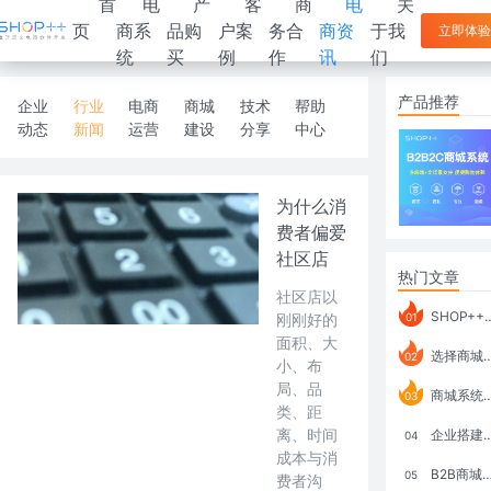
首
电
产
客
商
电
关
页
商系
品购
户案
务合
商资
于我
立即体验
统
买
例
作
讯
们
产品推荐
企业
行业
电商
商城
技术
帮助
动态
新闻
运营
建设
分享
中心
为什么消
费者偏爱
社区店
热门文章
社区店以
SHOP++ B2B2C V9.1 全新发布 新亮点
刚刚好的
01
面积、大
选择商城系统要考虑哪些问题？
02
小、布
局、品
商城系统如何打通跨境电商模式？
03
类、距
离、时间
企业搭建积分商城系统要注意什么？
04
成本与消
B2B商城系统搭建：开发语言、功能、优势分析
05
费者沟