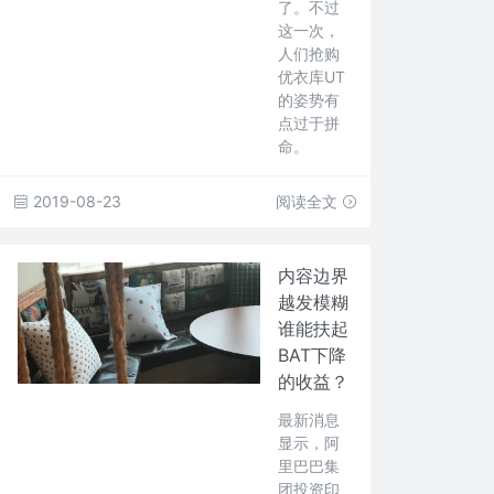
了。不过
这一次，
人们抢购
优衣库UT
的姿势有
点过于拼
命。
2019-08-23
阅读全文
内容边界
越发模糊
谁能扶起
BAT下降
的收益？
最新消息
显示，阿
里巴巴集
团投资印