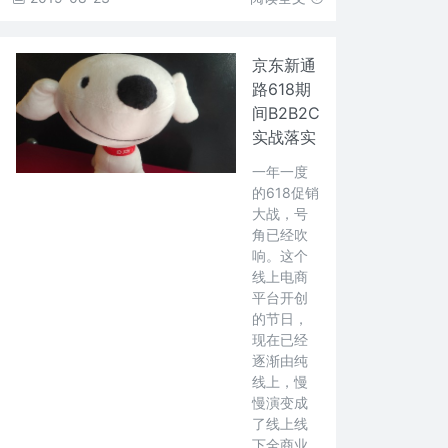
京东新通
路618期
间B2B2C
实战落实
一年一度
的618促销
大战，号
角已经吹
响。这个
线上电商
平台开创
的节日，
现在已经
逐渐由纯
线上，慢
慢演变成
了线上线
下全商业