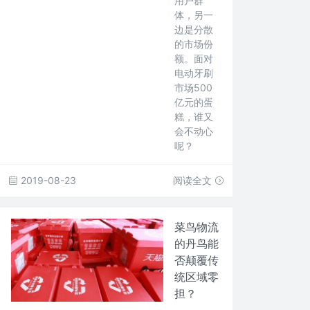
用户群
体，另一
边是分散
的市场份
额。面对
电动牙刷
市场500
亿元的蛋
糕，谁又
会不动心
呢？
2019-08-23
阅读全文
菜鸟物流
的丹鸟能
否颠覆传
统区域零
担？