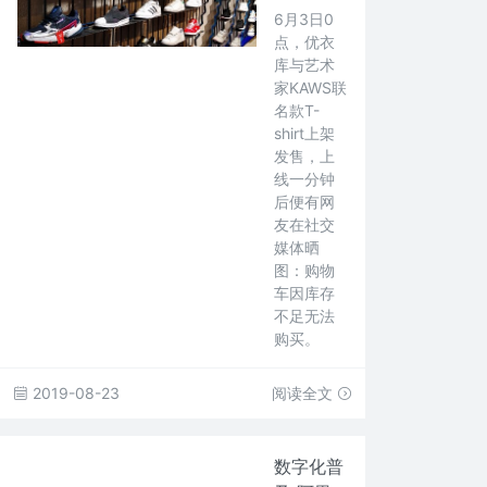
6月3日0
点，优衣
库与艺术
家KAWS联
名款T-
shirt上架
发售，上
线一分钟
后便有网
友在社交
媒体晒
图：购物
车因库存
不足无法
购买。
2019-08-23
阅读全文
数字化普