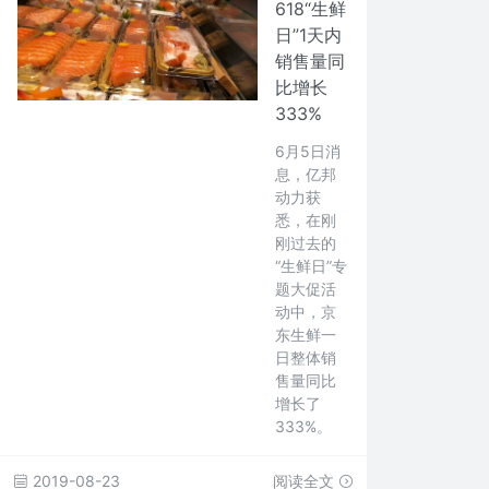
618“生鲜
日”1天内
销售量同
比增长
333%
6月5日消
息，亿邦
动力获
悉，在刚
刚过去的
“生鲜日”专
题大促活
动中，京
东生鲜一
日整体销
售量同比
增长了
333%。
2019-08-23
阅读全文