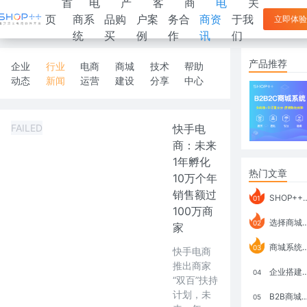
首
电
产
客
商
电
关
页
商系
品购
户案
务合
商资
于我
立即体验
统
买
例
作
讯
们
产品推荐
企业
行业
电商
商城
技术
帮助
动态
新闻
运营
建设
分享
中心
FAILED
快手电
商：未来
1年孵化
热门文章
10万个年
销售额过
SHOP++ B2B2C V9.1 全新发布 新亮点
01
100万商
选择商城系统要考虑哪些问题？
02
家
商城系统如何打通跨境电商模式？
03
快手电商
推出商家
企业搭建积分商城系统要注意什么？
04
“双百”扶持
计划，未
B2B商城系统搭建：开发语言、功能、优势分析
05