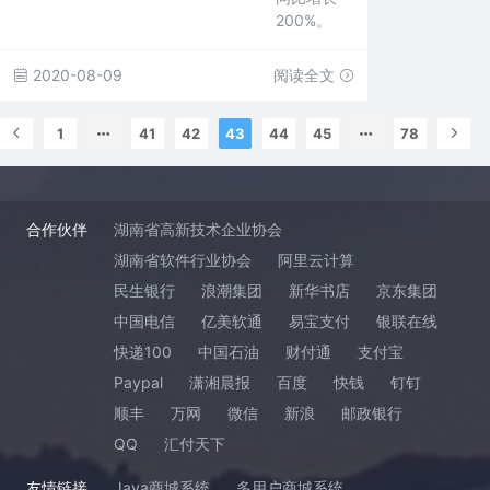
200%。
2020-08-09
阅读全文
1
41
42
43
44
45
78
合作伙伴
湖南省高新技术企业协会
湖南省软件行业协会
阿里云计算
民生银行
浪潮集团
新华书店
京东集团
中国电信
亿美软通
易宝支付
银联在线
快递100
中国石油
财付通
支付宝
Paypal
潇湘晨报
百度
快钱
钉钉
顺丰
万网
微信
新浪
邮政银行
QQ
汇付天下
友情链接
Java商城系统
多用户商城系统