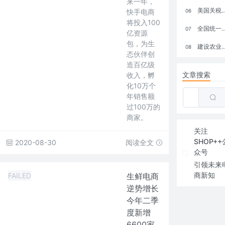
来一年，
美国关税政策冲击全球电商格局：五大类平台受重创，转型与自救成关键
快手电商
06
将投入100
全国统一大市场：电商如何掘金新蓝海？
07
亿资源
包，为生
建设农业强国，网上商城来助力！
08
态伙伴创
造百亿级
文章搜索
收入，孵
化10万个
年销售额
过100万的
商家。
关注
SHOP++
2020-08-30
阅读全文
众号
引领未来
商新知
FAILED
生鲜电商
逆势增长
今年二季
度新增
6600家