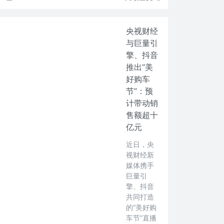
央视财经
与巨量引
擎、抖音
推出“美
好购车
节”：预
计带动销
售额超十
亿元
近日，央
视财经新
媒体携手
巨量引
擎、抖音
共同打造
的“美好购
车节”直播