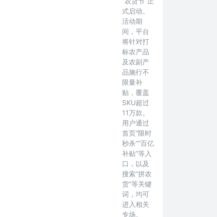
“农货节”正
式启动。
活动期
间，平台
将针对打
标农产品
及农副产
品施行不
限量补
贴，覆盖
SKU超过
11万款。
用户通过
首页“限时
秒杀”“百亿
补贴”等入
口，以及
搜索“拼农
货”等关键
词，均可
进入相关
专场。