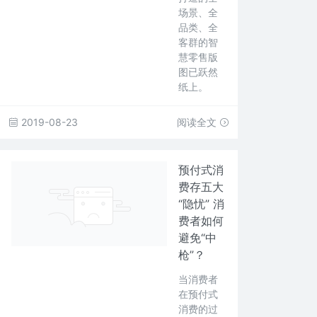
场景、全
品类、全
客群的智
慧零售版
图已跃然
纸上。
2019-08-23
阅读全文
预付式消
费存五大
“隐忧” 消
费者如何
避免“中
枪”？
当消费者
在预付式
消费的过