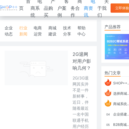
首
电
产
客
商
电
关
页
商系
品购
户案
务合
商资
于我
立即体验
统
买
例
作
讯
们
产品推荐
企业
行业
电商
商城
技术
帮助
动态
新闻
运营
建设
分享
中心
2G退网
对用户影
响几何？
热门文章
2G/3G退
SHOP++ B2B2C V9.1 全新发布 新亮点
网其实并
01
不是一件
选择商城系统要考虑哪些问题？
02
新鲜事，
近日，伴
商城系统如何打通跨境电商模式？
03
随着最近
一名中国
企业搭建积分商城系统要注意什么？
04
联通手机
B2B商城系统搭建：开发语言、功能、优势分析
05
用户经历