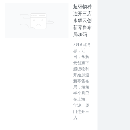
超级物种
连开三店
永辉云创
新零售布
局加码
7月9日消
息，近
日，永辉
云创旗下
超级物种
开始加速
新零售布
局，短短
半个月已
在上海、
宁波、厦
门连开三
店。