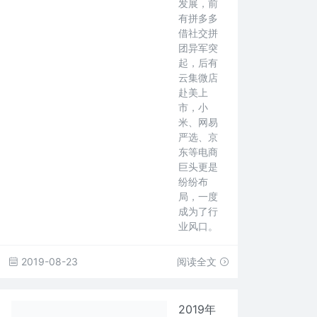
发展，前
有拼多多
借社交拼
团异军突
起，后有
云集微店
赴美上
市，小
米、网易
严选、京
东等电商
巨头更是
纷纷布
局，一度
成为了行
业风口。
2019-08-23
阅读全文
2019年