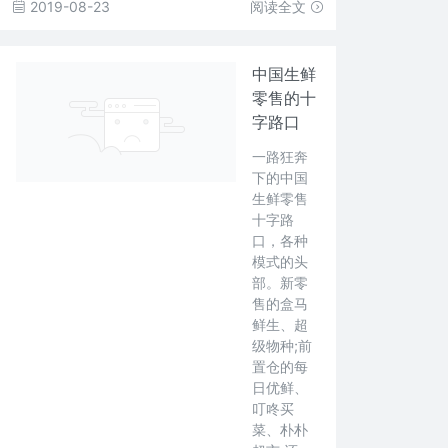
2019-08-23
阅读全文
中国生鲜
零售的十
字路口
一路狂奔
下的中国
生鲜零售
十字路
口，各种
模式的头
部。新零
售的盒马
鲜生、超
级物种;前
置仓的每
日优鲜、
叮咚买
菜、朴朴