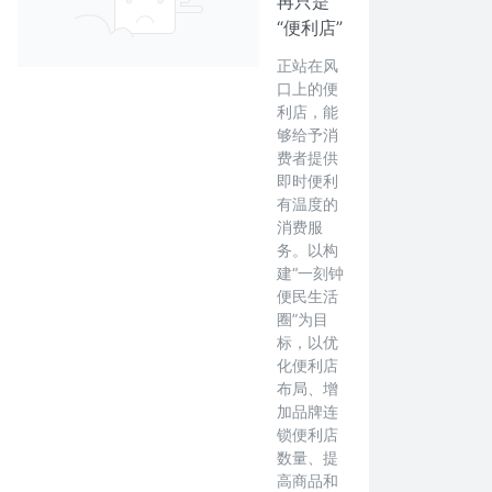
再只是
“便利店”
正站在风
口上的便
利店，能
够给予消
费者提供
即时便利
有温度的
消费服
务。以构
建“一刻钟
便民生活
圈”为目
标，以优
化便利店
布局、增
加品牌连
锁便利店
数量、提
高商品和