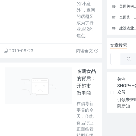
的“小意
美国关税政策冲击全球电商格局：五大类平台受重创，转型与自救成关键
06
外”，退网
的话题又
全国统一大市场：电商如何掘金新蓝海？
07
成为了行
建设农业强国，网上商城来助力！
业热议的
08
焦点。
文章搜索
2019-08-23
阅读全文
临期食品
的背后：
关注
开超市
SHOP++
众号
做电商
引领未来
在倡导新
商新知
零售的今
天，传统
食品行业
正面临着
转型升级