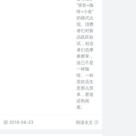
“茶饮+咖
啡+小食”
的模式出
现。消费
者们对新
品跃跃欲
试，创业
者们也摩
拳擦掌，
这已不是
一杯咖
啡、一杯
茶饮店生
意那么简
单，赛道
还热闹
着。
2019-08-23
阅读全文