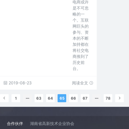
电商或许
是不可忽
略的一
个。互联
网巨头的
参与、资
本的不断
加持都在
将社交电
商推到了
历史前
台。
2019-08-23
阅读全文
1
63
64
65
66
67
78
合作伙伴
湖南省高新技术企业协会