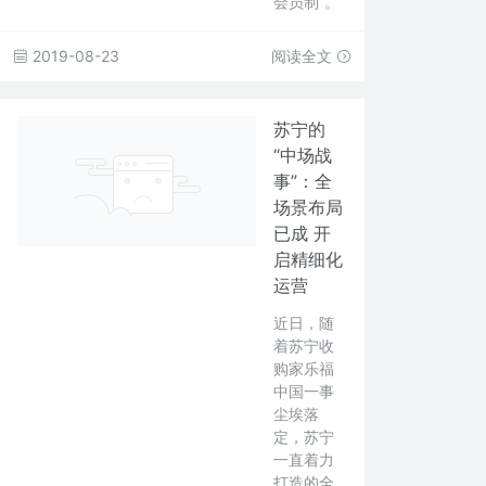
会员制”。
2019-08-23
阅读全文
苏宁的
“中场战
事”：全
场景布局
已成 开
启精细化
运营
近日，随
着苏宁收
购家乐福
中国一事
尘埃落
定，苏宁
一直着力
打造的全