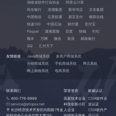
湖南省软件行业协会
阿里云计算
民生银行
浪潮集团
新华书店
京东集团
中国电信
亿美软通
易宝支付
银联在线
快递100
中国石油
财付通
支付宝
Paypal
潇湘晨报
百度
快钱
钉钉
顺丰
万网
微信
新浪
邮政银行
QQ
汇付天下
友情链接
Java商城系统
多用户商城系统
分销商城系统
手机商城系统
网店系统
网上购物系统
电商系统
联系我们
荣誉资质
权威认证
400-776-9999
高新技术企业
CSIA软件企
service@shopxx.net
科技创新小巨
业认证
长沙经济技术开发区向阳路1号金
人企业
CSIA软件产
科时代中心企业总部大厦16F
中国电子商务
品认证