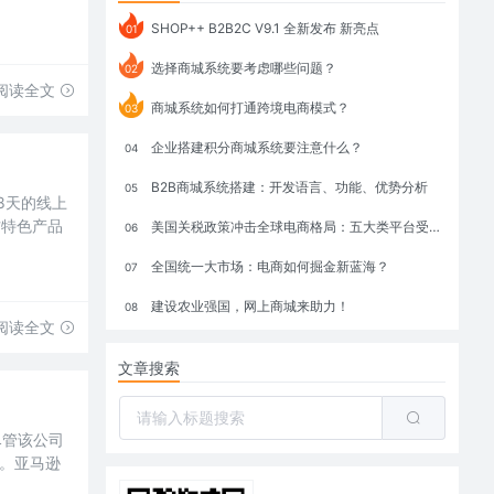
SHOP++ B2B2C V9.1 全新发布 新亮点
01
选择商城系统要考虑哪些问题？
02
阅读全文
商城系统如何打通跨境电商模式？
03
企业搭建积分商城系统要注意什么？
04
B2B商城系统搭建：开发语言、功能、优势分析
05
8天的线上
方特色产品
美国关税政策冲击全球电商格局：五大类平台受重创，转型与自救成关键
06
全国统一大市场：电商如何掘金新蓝海？
07
建设农业强国，网上商城来助力！
08
阅读全文
文章搜索
，尽管该公司
。亚马逊