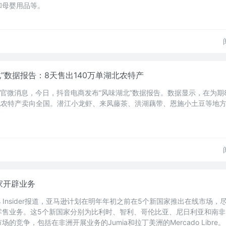
和母婴用品等。
”数据报告：8天售出140万单湖北农特产
商官微消息，今日，抖音电商发布“风味湖北”数据报告。数据显示，在为期
北农特产卖向全国。潜江小龙虾、来凤藤茶、洪湖藕带、恩施小土豆等地
家开辟业务
ess Insider报道，亚马逊计划在明年年初之前在5个新国家推出在线市场
零售业务。这5个新国家分别为比利时、智利、哥伦比亚、尼日利亚和南非
的竞争，包括在非洲开展业务的Jumia和拉丁美洲的Mercado Libre。