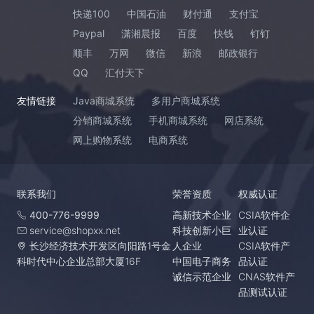
快递100
中国石油
财付通
支付宝
Paypal
潇湘晨报
百度
快钱
钉钉
顺丰
万网
微信
新浪
邮政银行
QQ
汇付天下
友情链接
Java商城系统
多用户商城系统
分销商城系统
手机商城系统
网店系统
网上购物系统
电商系统
联系我们
荣誉资质
权威认证
400-776-9999
高新技术企业
CSIA软件企
service@shopxx.net
科技创新小巨
业认证
长沙经济技术开发区向阳路1号金
人企业
CSIA软件产
科时代中心企业总部大厦16F
中国电子商务
品认证
诚信示范企业
CNAS软件产
品测试认证