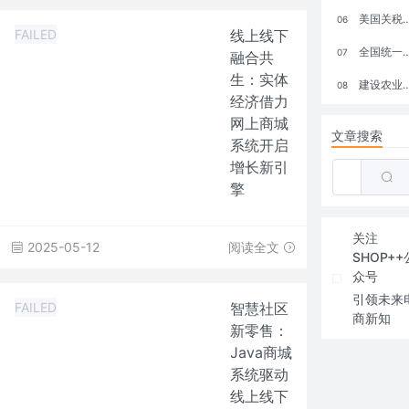
美国关税政策冲击全球电商格局：五大类平台受重创，转型与自救成关键
06
FAILED
线上线下
全国统一大市场：电商如何掘金新蓝海？
07
融合共
生：实体
建设农业强国，网上商城来助力！
08
经济借力
网上商城
文章搜索
系统开启
增长新引
擎
关注
2025-05-12
阅读全文
SHOP++
众号
引领未来
FAILED
智慧社区
商新知
新零售：
Java商城
系统驱动
线上线下