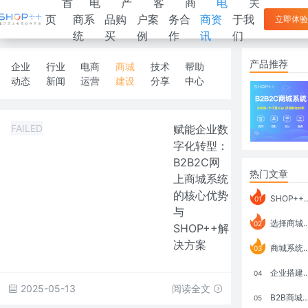
首
电
产
客
商
电
关
页
商系
品购
户案
务合
商资
于我
立即体验
统
买
例
作
讯
们
产品推荐
企业
行业
电商
商城
技术
帮助
动态
新闻
运营
建设
分享
中心
FAILED
赋能企业数
字化转型：
B2B2C网
热门文章
上商城系统
的核心优势
SHOP++ B2B2C V9.1 全新发布 新亮点
01
与
选择商城系统要考虑哪些问题？
02
SHOP++解
决方案
商城系统如何打通跨境电商模式？
03
企业搭建积分商城系统要注意什么？
04
2025-05-13
阅读全文
B2B商城系统搭建：开发语言、功能、优势分析
05