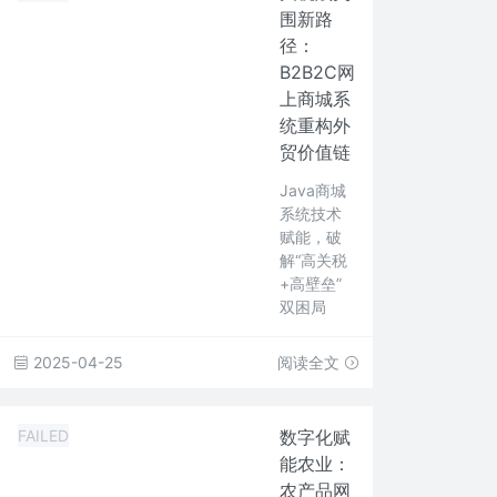
围新路
径：
B2B2C网
上商城系
统重构外
贸价值链
Java商城
系统技术
赋能，破
解“高关税
+高壁垒”
双困局
2025-04-25
阅读全文
FAILED
数字化赋
能农业：
农产品网