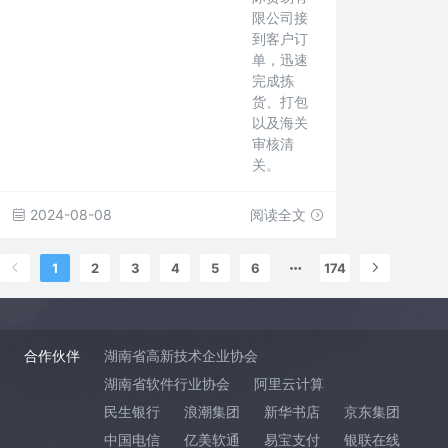
限公司接
到客户订
单，迅速
完成拣
货、打包
以及海关
审核清
关。
2024-08-08
阅读全文
1
2
3
4
5
6
174
合作伙伴
湖南省高新技术企业协会
湖南省软件行业协会
阿里云计算
民生银行
浪潮集团
新华书店
京东集团
中国电信
亿美软通
易宝支付
银联在线