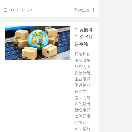
2022-02-22
阅读全文
商城服务
商选择注
意事项
开发和使
用商城平
台成为大
多数传统
企业电商
化道路的
必经之
路，而较
多的是外
包给电商
软件开发
公司开
发，这样