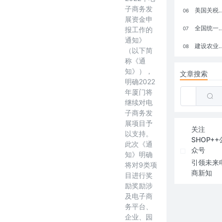
子商务发
美国关税政策冲击全球电商格局：五大类平台受重创，转型与自救成关键
06
展资金申
全国统一大市场：电商如何掘金新蓝海？
报工作的
07
通知》
建设农业强国，网上商城来助力！
08
（以下简
称《通
知》），
文章搜索
明确2022
年厦门将
继续对电
子商务发
展项目予
关注
以支持。
SHOP++
此次《通
众号
知》明确
引领未来
将对9类项
商新知
目进行奖
励奖励涉
及电子商
务平台、
企业、园