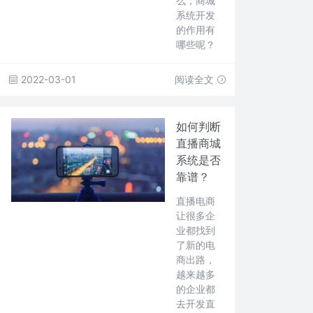
么，商城
系统开发
的作用有
哪些呢？
2022-03-01
阅读全文
如何判断
直播商城
系统是否
靠谱？
直播电商
让很多企
业都找到
了新的电
商出路，
越来越多
的企业都
去开发直