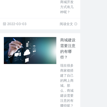
商城开发
方式有几
种呢？
2022-03-03
阅读全文
商城建设
需要注意
的有哪
些？
现在很多
商家都搭
建了自己
的网上商
城。那
么，商城
建设需要
注意的有
哪些呢？