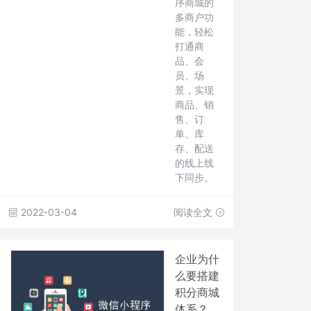
序商城的
多商户功
能，轻松
打通商
品、会
员、场
景，实现
商品、销
售、订
单、库
存、配送
的线上线
下同步。
2022-03-04
阅读全文
企业为什
么要搭建
积分商城
体系？