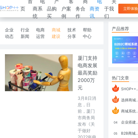
首
电
产
客
商
电
关
页
商系
品购
户案
务合
商资
于我
立即体验
统
买
例
作
讯
们
产品推荐
企业
行业
电商
商城
技术
帮助
动态
新闻
运营
建设
分享
中心
厦门支持
电商发展
最高奖励
热门文章
2000万
元
SHOP++ B2B2C V9.1 全新发布 新亮点
01
3月8日消
选择商城系统要考虑哪些问题？
02
息，日
前，厦门
商城系统如何打通跨境电商模式？
03
市商务局
企业搭建积分商城系统要注意什么？
04
发布《关
于做好
B2B商城系统搭建：开发语言、功能、优势分析
05
2022年电