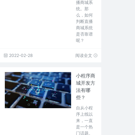
播商城系
统。那
么，如何
判断直播
商城系统
是否靠谱
呢？
2022-02-28
阅读全文
小程序商
城开发方
法有哪
些？
自从小程
序上线以
来，一直
是一个热
门话题。