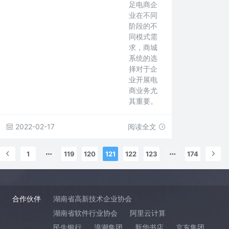
足电商企
业在不同
阶段的不
同模式需
求，商城
系统的选
择对于企
业开展电
商业务尤
其重要。
2022-02-17
阅读全文
1
119
120
121
122
123
174
合作伙伴
湖南省高新技术企业协会
湖南省软件行业协会
阿里云计算
民生银行
浪潮集团
新华书店
京东集团