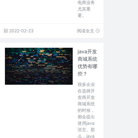
电商业务
尤其重
要。
2022-02-23
阅读全文
java开发
商城系统
优势有哪
些？
很多企业
在选择开
发商开发
商城系统
的时候，
都会提出
使用java
语言。那
么，java