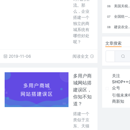
流。那
美国关税政策冲击全球电商格局：五大类平台受重创，转型与自救成关键
06
么，企业
全国统一大市场：电商如何掘金新蓝海？
搭建一个
07
独立的商
建设农业强国，网上商城来助力！
08
城系统有
哪些好处
呢？
文章搜索
2019-11-06
阅读全文
多用户商
关注
SHOP++
城网站搭
众号
建误区，
引领未来
你知不知
商新知
道？
搭建一个
类似于京
东、天猫