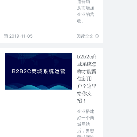
道营销，
从而增加
企业的营
收。
2019-11-05
阅读全文
b2b2c商
城系统怎
样才能留
住新用
户？这里
给你支
招！
企业搭建
好一个商
城网站
后，要想
商城网站