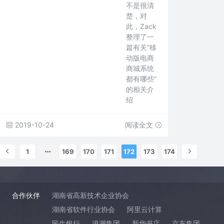
不是很清
楚，对
此，Zack
整理了一
篇有关“移
动版电商
商城系统
都有哪些”
的相关介
绍
2019-10-24
阅读全文
1
169
170
171
172
173
174
合作伙伴
湖南省高新技术企业协会
湖南省软件行业协会
阿里云计算
民生银行
浪潮集团
新华书店
京东集团