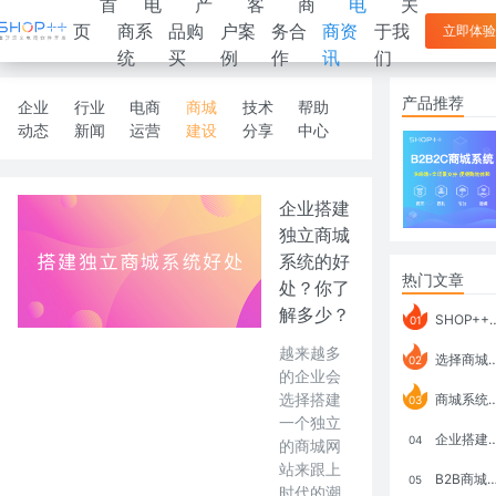
首
电
产
客
商
电
关
页
商系
品购
户案
务合
商资
于我
立即体验
统
买
例
作
讯
们
产品推荐
企业
行业
电商
商城
技术
帮助
动态
新闻
运营
建设
分享
中心
企业搭建
独立商城
系统的好
热门文章
处？你了
解多少？
SHOP++ B2B2C V9.1 全新发布 新亮点
01
越来越多
选择商城系统要考虑哪些问题？
02
的企业会
选择搭建
商城系统如何打通跨境电商模式？
03
一个独立
企业搭建积分商城系统要注意什么？
04
的商城网
站来跟上
B2B商城系统搭建：开发语言、功能、优势分析
05
时代的潮