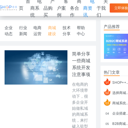
首
电
产
客
商
电
关
页
商系
品购
户案
务合
商资
于我
立即体验
统
买
例
作
讯
们
产品推荐
企业
行业
电商
商城
技术
帮助
动态
新闻
运营
建设
分享
中心
简单分享
一些商城
系统开发
热门文章
注意事项
SHOP++ B2B2C V9.1 全新发布 新亮点
01
在电商的
大环境带
选择商城系统要考虑哪些问题？
02
动下，很
多企业开
商城系统如何打通跨境电商模式？
03
始做私域
企业搭建积分商城系统要注意什么？
的商城系
04
统，来打
B2B商城系统搭建：开发语言、功能、优势分析
05
破入驻型