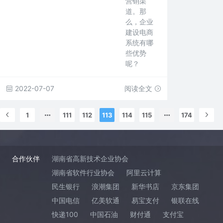
营销渠
道。那
么，企业
建设电商
系统有哪
些优势
呢？
2022-07-07
阅读全文
1
111
112
113
114
115
174
合作伙伴
湖南省高新技术企业协会
湖南省软件行业协会
阿里云计算
民生银行
浪潮集团
新华书店
京东集团
中国电信
亿美软通
易宝支付
银联在线
快递100
中国石油
财付通
支付宝