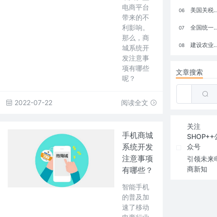
电商平台
美国关税政策冲击全球电商格局：五大类平台受重创，转型与自救成关键
06
带来的不
利影响。
全国统一大市场：电商如何掘金新蓝海？
07
那么，商
建设农业强国，网上商城来助力！
08
城系统开
发注意事
项有哪些
文章搜索
呢？
2022-07-22
阅读全文
关注
手机商城
SHOP++
系统开发
众号
注意事项
引领未来
商新知
有哪些？
智能手机
的普及加
速了移动