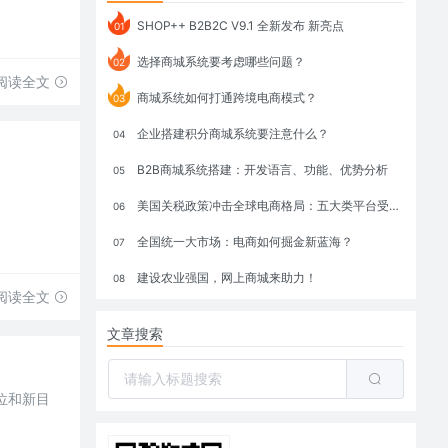
SHOP++ B2B2C V9.1 全新发布 新亮点
01
选择商城系统要考虑哪些问题？
02
阅读全文
商城系统如何打通跨境电商模式？
03
企业搭建积分商城系统要注意什么？
04
B2B商城系统搭建：开发语言、功能、优势分析
05
美国关税政策冲击全球电商格局：五大类平台受重创，转型与自救成关键
06
全国统一大市场：电商如何掘金新蓝海？
07
建设农业强国，网上商城来助力！
08
阅读全文
文章搜索
定位和新目