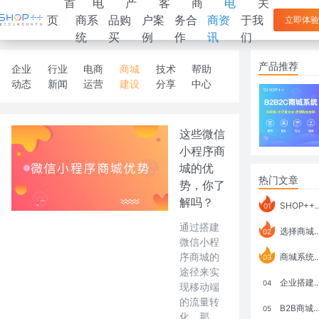
首
电
产
客
商
电
关
页
商系
品购
户案
务合
商资
于我
立即体验
统
买
例
作
讯
们
产品推荐
企业
行业
电商
商城
技术
帮助
动态
新闻
运营
建设
分享
中心
这些微信
小程序商
城的优
热门文章
势，你了
解吗？
SHOP++ B2B2C V9.1 全新发布 新亮点
01
通过搭建
选择商城系统要考虑哪些问题？
02
微信小程
序商城的
商城系统如何打通跨境电商模式？
03
途径来实
企业搭建积分商城系统要注意什么？
04
现移动端
的流量转
B2B商城系统搭建：开发语言、功能、优势分析
05
化。那