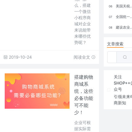
么，搭建
美国关税政策冲击全球电商格局：五大类平台受重创，转型与自救成关键
06
一个微信
全国统一大市场：电商如何掘金新蓝海？
小程序商
07
城对企业
建设农业强国，网上商城来助力！
08
来说能带
来哪些优
势呢？
文章搜索
2019-10-24
阅读全文
搭建购物
关注
SHOP++
商城系
众号
统，这些
引领未来
必备功能
商新知
可不能
少！
企业可根
据实际需