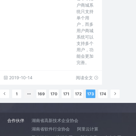
户商城系
统只支持
单个用
户，而多
用户商城
系统可以
支持多个
用户，功
能会更加
完善。
2019-10-14
阅读全文
1
169
170
171
172
173
174
合作伙伴
湖南省高新技术企业协会
湖南省软件行业协会
阿里云计算