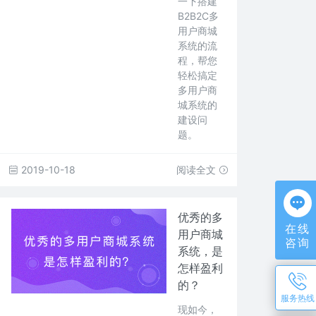
一下搭建
B2B2C多
用户商城
系统的流
程，帮您
轻松搞定
多用户商
城系统的
建设问
题。
2019-10-18
阅读全文
优秀的多
在线
用户商城
咨询
系统，是
怎样盈利
的？
服务热线
现如今，