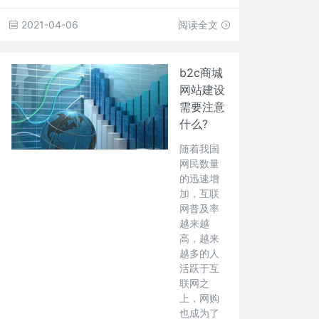
2021-04-06
阅读全文
b2c商城
网站建设
需要注意
什么?
随着我国
网民数量
的迅速增
加，互联
网普及率
越来越
高，越来
越多的人
活跃于互
联网之
上，网购
也成为了