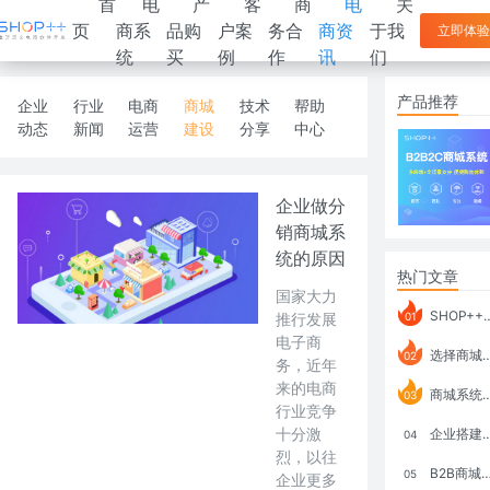
首
电
产
客
商
电
关
页
商系
品购
户案
务合
商资
于我
立即体验
统
买
例
作
讯
们
产品推荐
企业
行业
电商
商城
技术
帮助
动态
新闻
运营
建设
分享
中心
企业做分
销商城系
统的原因
热门文章
国家大力
SHOP++ B2B2C V9.1 全新发布 新亮点
推行发展
01
电子商
选择商城系统要考虑哪些问题？
02
务，近年
来的电商
商城系统如何打通跨境电商模式？
03
行业竞争
十分激
企业搭建积分商城系统要注意什么？
04
烈，以往
B2B商城系统搭建：开发语言、功能、优势分析
05
企业更多