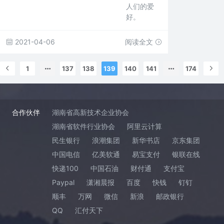
人们的爱
好。
2021-04-06
阅读全文
1
137
138
139
140
141
174
合作伙伴
湖南省高新技术企业协会
湖南省软件行业协会
阿里云计算
民生银行
浪潮集团
新华书店
京东集团
中国电信
亿美软通
易宝支付
银联在线
快递100
中国石油
财付通
支付宝
Paypal
潇湘晨报
百度
快钱
钉钉
顺丰
万网
微信
新浪
邮政银行
QQ
汇付天下