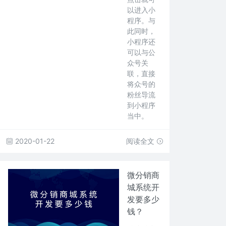
以进入小
程序。与
此同时，
小程序还
可以与公
众号关
联，直接
将众号的
粉丝导流
到小程序
当中。
2020-01-22
阅读全文
微分销商
城系统开
发要多少
钱？