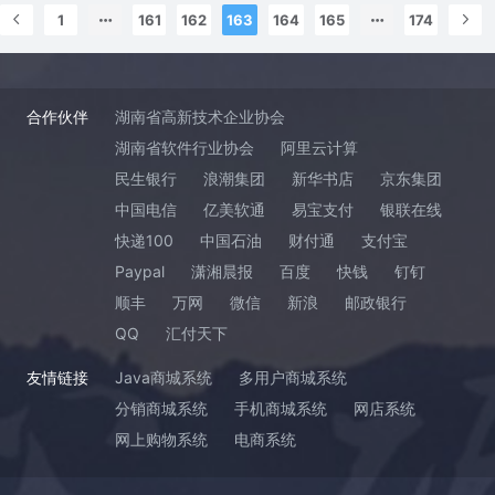
1
161
162
163
164
165
174
合作伙伴
湖南省高新技术企业协会
湖南省软件行业协会
阿里云计算
民生银行
浪潮集团
新华书店
京东集团
中国电信
亿美软通
易宝支付
银联在线
快递100
中国石油
财付通
支付宝
Paypal
潇湘晨报
百度
快钱
钉钉
顺丰
万网
微信
新浪
邮政银行
QQ
汇付天下
友情链接
Java商城系统
多用户商城系统
分销商城系统
手机商城系统
网店系统
网上购物系统
电商系统