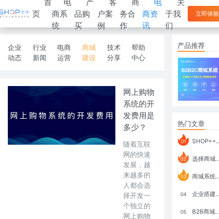
首
电
产
客
商
电
关
页
商系
品购
户案
务合
商资
于我
立即体验
统
买
例
作
讯
们
产品推荐
企业
行业
电商
商城
技术
帮助
动态
新闻
运营
建设
分享
中心
网上购物
系统的开
发费用是
热门文章
多少？
SHOP++ B2B2C V9.1 全新发布 新亮点
01
随着互联
网的快速
选择商城系统要考虑哪些问题？
02
发展，越
来越多的
商城系统如何打通跨境电商模式？
03
人都会选
企业搭建积分商城系统要注意什么？
择开发一
04
个独立的
B2B商城系统搭建：开发语言、功能、优势分析
05
网上购物