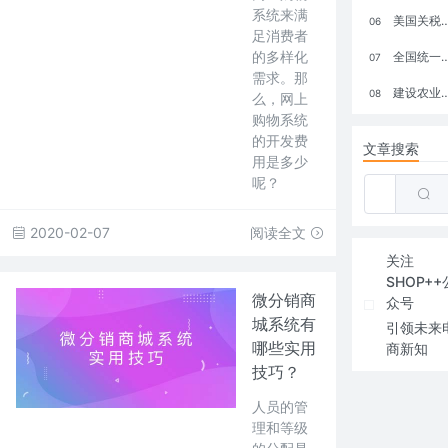
系统来满
美国关税政策冲击全球电商格局：五大类平台受重创，转型与自救成关键
06
足消费者
的多样化
全国统一大市场：电商如何掘金新蓝海？
07
需求。那
建设农业强国，网上商城来助力！
08
么，网上
购物系统
的开发费
文章搜索
用是多少
呢？
2020-02-07
阅读全文
关注
SHOP++
微分销商
众号
城系统有
引领未来
哪些实用
商新知
技巧？
人员的管
理和等级