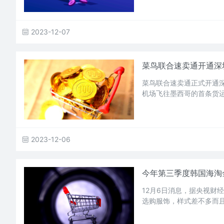
2023-12-07
菜鸟联合速卖通开通深
菜鸟联合速卖通正式开通
机场飞往墨西哥的首条货
2023-12-06
今年第三季度韩国海淘
12月6日消息，据央视财
选购服饰，样式差不多而