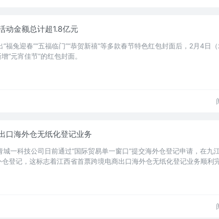
动金额总计超1.8亿元
“福兔迎春”“五福临门”“恭贺新禧”等多款春节特色红包封面后，2月4日
新增“元宵佳节”的红包封面。
出口海外仓无纸化登记业务
青城一科技公司日前通过“国际贸易单一窗口”提交海外仓登记申请，在九
外仓登记，这标志着江西省首票跨境电商出口海外仓无纸化登记业务顺利