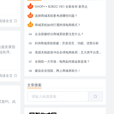
SHOP++ B2B2C V9.1 全新发布 新亮点
01
选择商城系统要考虑哪些问题？
02
阅读全文
商城系统如何打通跨境电商模式？
03
企业搭建积分商城系统要注意什么？
04
B2B商城系统搭建：开发语言、功能、优势分析
05
快递发展指
平稳有序。
美国关税政策冲击全球电商格局：五大类平台受重创，转型与自救成关键
06
全国统一大市场：电商如何掘金新蓝海？
07
建设农业强国，网上商城来助力！
08
阅读全文
文章搜索
式签约。此